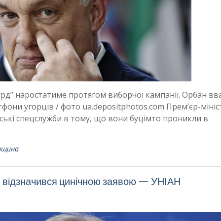
урд” наростатиме протягом виборчої кампанії. Орбан вв
фони угорців / фото ua.depositphotos.com Прем’єр-мініс
ькі спецслужби в тому, що вони буцімто проникли в
рщина
 відзначився цинічною заявою — УНІАН