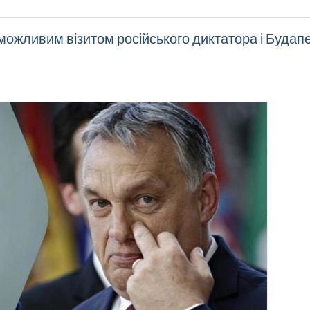
з можливим візитом російського диктатора і Будап