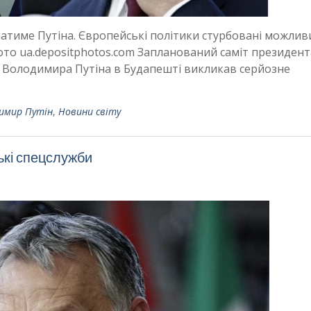
атиме Путіна. Європейські політики стурбовані можли
фото ua.depositphotos.com Запланований саміт президен
 Володимира Путіна в Будапешті викликав серйозне
имир Путін
,
Новини світу
ькі спецслужби