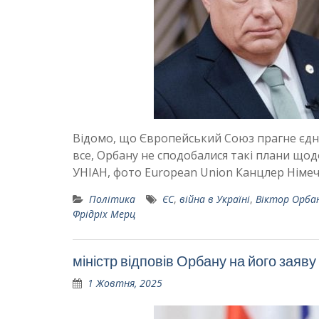
Відомо, що Європейський Союз прагне єдно
все, Орбану не сподобалися такі плани що
УНІАН, фото European Union Канцлер Німеч
Політика
ЄС
,
війна в Україні
,
Віктор Орба
Фрідріх Мерц
міністр відповів Орбану на його заяв
1 Жовтня, 2025