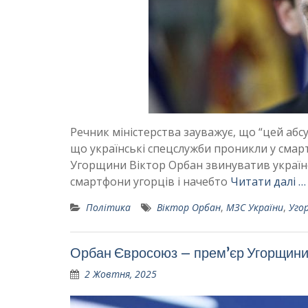
Речник міністерства зауважує, що “цей абс
що українські спецслужби проникли у смарт
Угорщини Віктор Орбан звинуватив українс
смартфони угорців і начебто
Читати далі …
Політика
Віктор Орбан
,
МЗС України
,
Уго
Орбан Євросоюз – прем’єр Угорщини
2 Жовтня, 2025