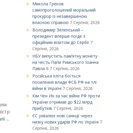
Микола Греков:
самопроголошений моральний
прокурор із незавершеною
власною справою
7 Серпня, 2026
Володимир Зеленський –
президент вперше поїде з
офіційним візитом до Сербії
7
Серпня, 2026
НБУ випустить памʼятну монету
на честь Папи Римського Іоанна
Павла ІІ
7 Серпня, 2026
Російська еліта боїться
посилення влади ФСБ РФ на тлі
війни в Україні
7 Серпня, 2026
Кім Чен Ин за час війни РФ проти
України отримав до $22 млрд
ким
прибутків
7 Серпня, 2026
істр
ЄС ухвалює нові санкції через
лі …
низку нових ударів РФ по Україні
7
Серпня, 2026