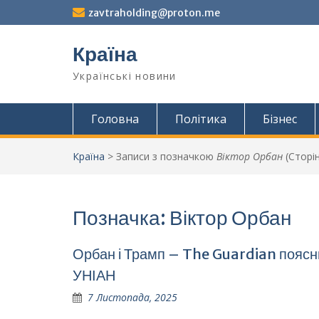
Перейти
zavtraholding@proton.me
до
вмісту
Країна
Українські новини
Головна
Політика
Бізнес
Країна
>
Записи з позначкою
Віктор Орбан
(Сторін
Позначка:
Віктор Орбан
Орбан і Трамп – The Guardian поясни
УНІАН
7 Листопада, 2025