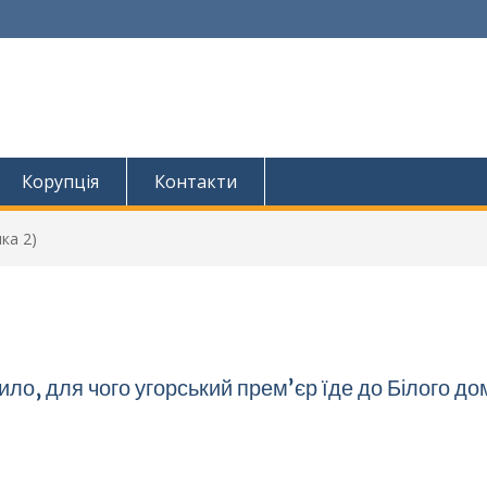
Корупція
Контакти
ка 2)
ло, для чого угорський премʼєр їде до Білого д