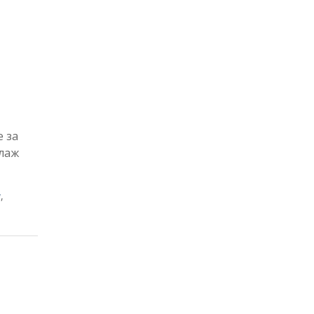
е за
олаж
а
,