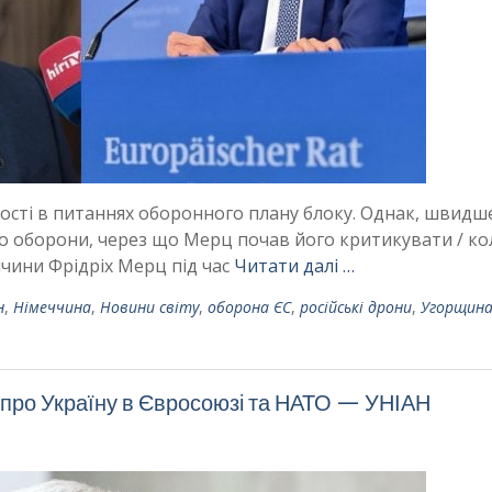
сті в питаннях оборонного плану блоку. Однак, швидш
до оборони, через що Мерц почав його критикувати / к
чини Фрідріх Мерц під час
Читати далі …
н
,
Німеччина
,
Новини світу
,
оборона ЄС
,
російські дрони
,
Угорщин
у про Україну в Євросоюзі та НАТО — УНІАН