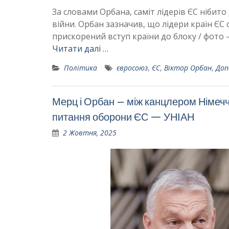
За словами Орбана, саміт лідерів ЄС ніби
війни. Орбан зазначив, що лідери країн ЄС
прискорений вступ країни до блоку / фото 
Читати далі …
Політика
євросоюз
,
ЄС
,
Віктор Орбан
,
Доп
Мерц і Орбан – між канцлером Німечч
питання оборони ЄС — УНІАН
2 Жовтня, 2025