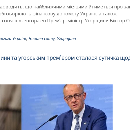
то доводить, що найближчими місяцями йтиметься про за
 обговорюють фінансову допомогу Україні, а також
– consilium.europa.eu Прем’єр-міністр Угорщини Віктор 
омога Україні
,
Новини світу
,
Угорщина
ини та угорським прем’єром сталася сутичка що