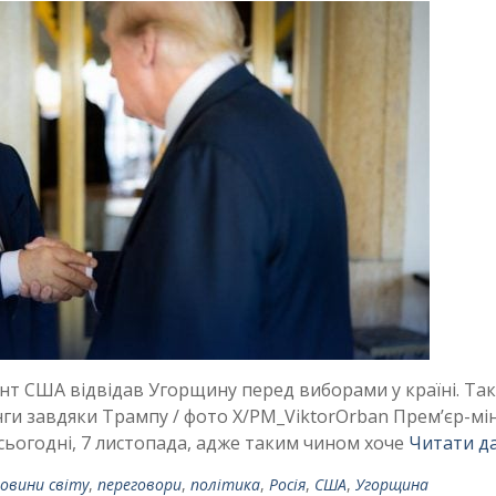
ент США відвідав Угорщину перед виборами у країні. Та
ги завдяки Трампу / фото X/PM_ViktorOrban Премʼєр-мін
сьогодні, 7 листопада, адже таким чином хоче
Читати да
овини світу
,
переговори
,
політика
,
Росія
,
США
,
Угорщина