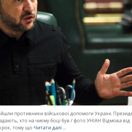
прийшли противники військової допомоги Україні. Презид
адають, хто на чиєму боці був / фото УНІАН Відмова від
 крок, тому що
Читати далі …