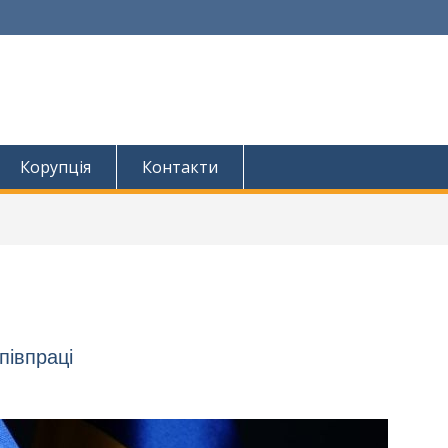
Корупція
Контакти
півпраці