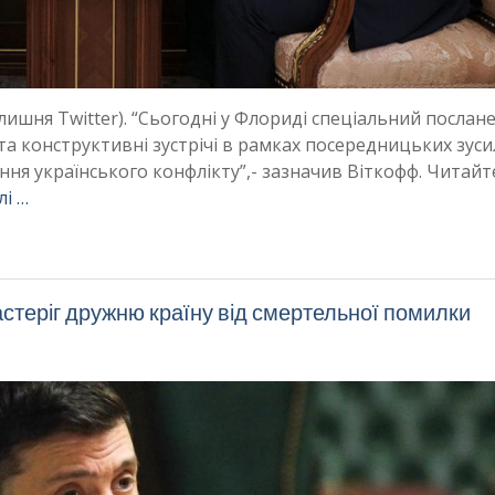
ишня Twitter). “Сьогодні у Флориді спеціальний послан
та конструктивні зустрічі в рамках посередницьких зус
я українського конфлікту”,- зазначив Віткофф. Читайт
лі …
астеріг дружню країну від смертельної помилки