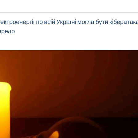
троенергії по всій Україні могла бути кібератак
ерело