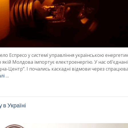
ело Еспресо у системі управління українською енергети
по якій Молдова імпортує електроенергію. У нас об’єднані
ідна-Центр”. І почались каскадні відмови через спрацюв
лі …
 в Україні