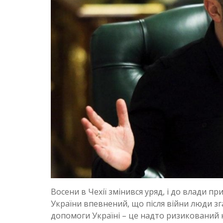
Восени в Чехії змінився уряд, і до влади 
України впевнений, що після війни люди зг
допомоги Україні – це надто ризикований