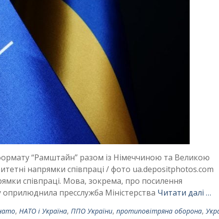
формату “Рамштайн” разом із Німеччиною та Великою
итетні напрямки співпраці / фото ua.depositphotos.com
рямки співпраці. Мова, зокрема, про посилення
ву оприлюднила пресслужба Міністерства
Читати далі …
нато
,
НАТО і Україна
,
ППО України
,
протиповітряна оборона
,
Укра