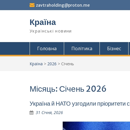
Перейти
zavtraholding@proton.me
до
вмісту
Країна
Українські новини
Головна
Політика
Бізнес
Країна
>
2026
>
Січень
Місяць:
Січень 2026
Україна й НАТО узгодили пріоритети с
31 Січня, 2026