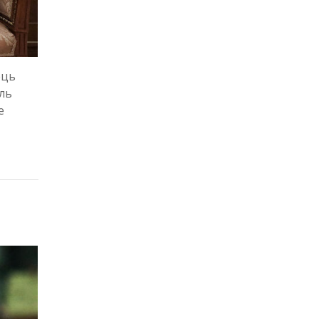
ець
иль
е