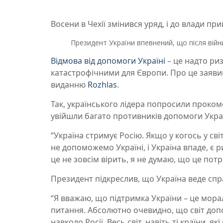
Восени в Чехії змінився уряд, і до влади п
Президент України впевнений, що після війн
Відмова від допомоги Україні
– це надто ри
катастрофічними для Європи. Про це заяви
виданню
Rozhlas
.
Так, українського лідера попросили прокомен
увійшли багато противників допомоги Украї
“Україна стримує Росію. Якщо у когось у сві
не допоможемо Україні, і Україна впаде, є 
це не зовсім вірить, я не думаю, що це потр
Президент підкреслив, що Україна веде сп
“Я вважаю, що підтримка України – це мора
питання. Абсолютно очевидно, що світ допом
навколо Росії. Весь світ, навіть ті країни, 