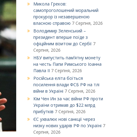
Микола Греков:
самопроголошений моральний
прокурор із незавершеною
власною справою
7 Серпня, 2026
Володимир Зеленський –
президент вперше поїде з
офіційним візитом до Сербії
7
Серпня, 2026
НБУ випустить памʼятну монету
на честь Папи Римського Іоанна
Павла ІІ
7 Серпня, 2026
Російська еліта боїться
посилення влади ФСБ РФ на тлі
війни в Україні
7 Серпня, 2026
Кім Чен Ин за час війни РФ проти
України отримав до $22 млрд
прибутків
7 Серпня, 2026
ЄС ухвалює нові санкції через
низку нових ударів РФ по Україні
7
Серпня, 2026