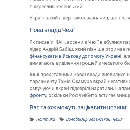
підкреслив Зеленський.
Український лідер також зазначив, що після
Нова влада Чехії
Як писав УНІАН, восени в Чехії відбулися п
лідер Андрій Бабіш, який пізніше отримав п
фінансувати військову допомогу Україні
, а
вимагають виділення грошей з чеського б
Інші представники нової влади виявилися 
парламенту Томіо Окамура вкрай негативно
озвучуючи вкрай підозрілі наративи. Напри
фронту
, оскільки Росія нібито встигає знищи
Вас також можуть зацікавити новини:
Політика
Володимир Зеленський
,
Чехія