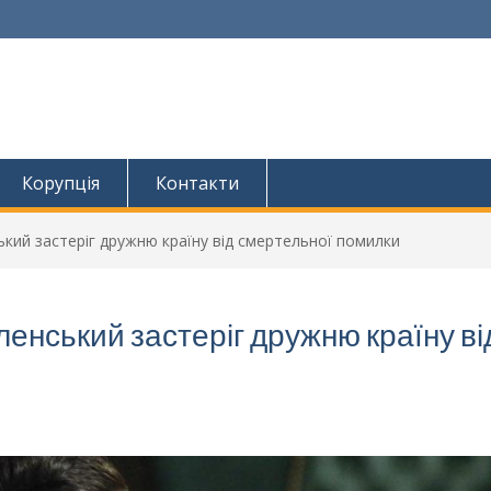
Корупція
Контакти
ький застеріг дружню країну від смертельної помилки
ленський застеріг дружню країну ві