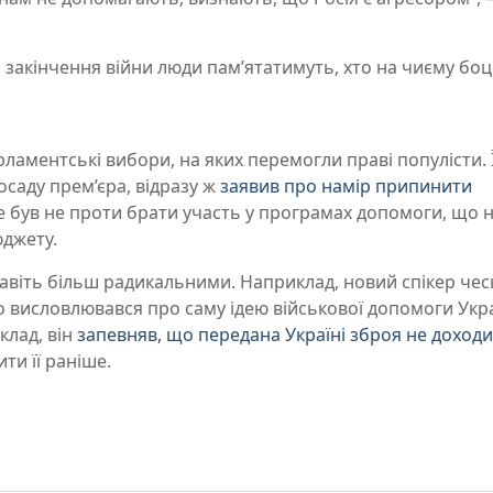
 закінчення війни люди пам’ятатимуть, хто на чиєму боці
арламентські вибори, на яких перемогли праві популісти. 
осаду прем’єра, відразу ж
заявив про намір припинити
ле був не проти брати участь у програмах допомоги, що 
юджету.
навіть більш радикальними. Наприклад, новий спікер чес
 висловлювався про саму ідею військової допомоги Укра
клад, він
запевняв, що передана Україні зброя не доходи
ти її раніше.