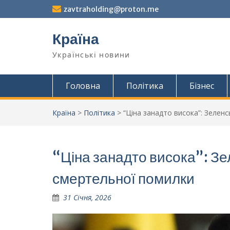
Перейти
zavtraholding@proton.me
до
вмісту
Країна
Українські новини
Головна
Політика
Бізнес
Країна
>
Політика
>
“Ціна занадто висока”: Зеленс
“Ціна занадто висока”: Зе
смертельної помилки
31 Січня, 2026