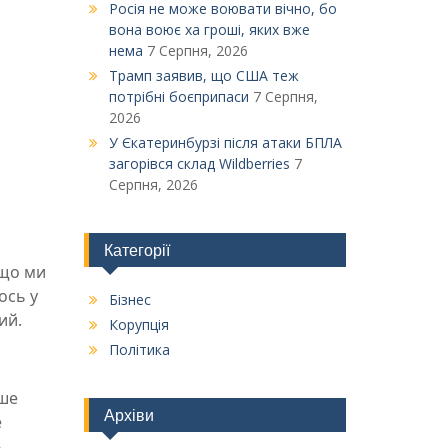
Росія не може воювати вічно, бо
вона воює ха гроші, яких вже
нема
7 Серпня, 2026
Трамп заявив, що США теж
потрібні боєприпаси
7 Серпня,
2026
У Єкатеринбурзі після атаки БПЛА
загорівся склад Wildberries
7
Серпня, 2026
Категорії
кщо ми
ось у
Бізнес
ий.
Корупція
Політика
нше
Архіви
е
–