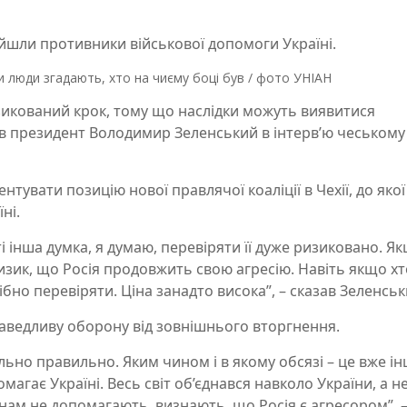
рийшли противники військової допомоги Україні.
и люди згадають, хто на чиєму боці був / фото УНІАН
зикований крок, тому що наслідки можуть виявитися
в президент Володимир Зеленський в інтерв’ю чеському
тувати позицію нової правлячої коаліції в Чехії, до якої
ні.
ті інша думка, я думаю, перевіряти її дуже ризиковано. Я
ризик, що Росія продовжить свою агресію. Навіть якщо хт
ібно перевіряти. Ціна занадто висока”, – сказав Зеленськ
раведливу оборону від зовнішнього вторгнення.
льно правильно. Яким чином і в якому обсязі – це вже і
агає Україні. Весь світ об’єднався навколо України, а н
які нам не допомагають, визнають, що Росія є агресором”, 