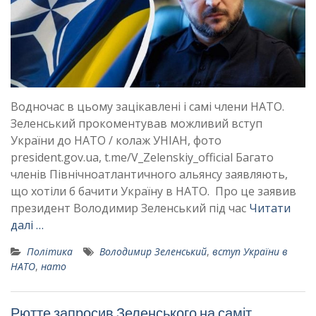
Водночас в цьому зацікавлені і самі члени НАТО.
Зеленський прокоментував можливий вступ
України до НАТО / колаж УНІАН, фото
president.gov.ua, t.me/V_Zelenskiy_official Багато
членів Північноатлантичного альянсу заявляють,
що хотіли б бачити Україну в НАТО. Про це заявив
президент Володимир Зеленський під час
Читати
далі …
Політика
Володимир Зеленський
,
вступ України в
НАТО
,
нато
Рютте запросив Зеленського на саміт