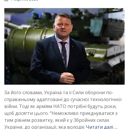
За його словами, Україна та її Сили оборони по-
справжньому адаптовані до сучасної технологічної
війни. Тоді як арміям НАТО потрібні будуть роки,
щоб досягти цього. “Неможливо приєднуватися з
тим рівнем розвитку, який є у Збройних силах
України, до організації, яка володіє
Читати далі …