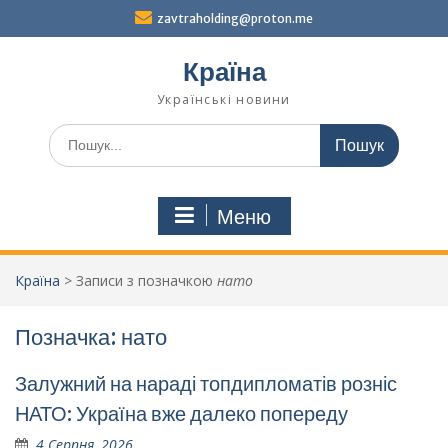
Перейти
zavtraholding@proton.me
до
вмісту
Країна
Українські новини
Шукати:
Меню
Країна
>
Записи з позначкою
нато
Позначка:
нато
Залужний на нараді топдипломатів розніс
НАТО: Україна вже далеко попереду
4 Серпня, 2026