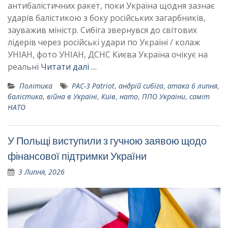
антибалістичних ракет, поки Україна щодня зазнає
ударів балістикою з боку російських загарбників,
зауважив міністр. Сибіга звернувся до світових
лідерів через російські удари по Україні / колаж
УНІАН, фото УНІАН, ДСНС Києва Україна очікує на
реальні
Читати далі …
Політика
PAC-3 Patriot
,
андрій сибіга
,
атака 6 липня
,
балістика
,
війна в Україні
,
Київ
,
нато
,
ППО України
,
саміт
НАТО
У Польщі виступили з гучною заявою щодо
фінансової підтримки України
3 Липня, 2026