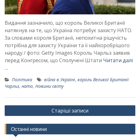
Видання зазначило, що король Великої Британії
натякнув на те, що Україна потребує захисту НАТО.
За словами короля Британії, непохитна рішучість
потрібна для захисту України та її найхоробрішого
народу / фото: Getty Images Король Чарльз заявив
перед Конгресом, що Сполучені Штати
Читати далі
…
Політика
війна в Україні
,
король Великої Британії
Чарльз
,
нато
,
Новини світу
Навігація
Старіші записи
за
записами
Останні новини