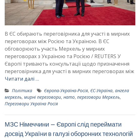
В ЄС обирають переговірника для участі в мирних
переговорах між Росією та Україною. В ЄС
обговорюють участь Меркель у мирних
переговорах з Україною та Росією / REUTERS У
Європі тривають консультації щодо призначення
переговірника для участі в мирних переговорах між
Читати далі …
Політика
Європа-Україна-Росія
,
ЄС-Україна
,
ангела
меркель
,
мирні переговори
,
нато
,
переговори Меркель
,
Переговори Україна Росія
МЗС Німеччини – Європі слід переймати
досвід України в галузі оборонних технологій