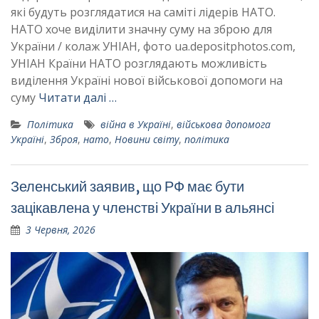
які будуть розглядатися на саміті лідерів НАТО.
НАТО хоче виділити значну суму на зброю для
України / колаж УНІАН, фото ua.depositphotos.com,
УНІАН Країни НАТО розглядають можливість
виділення Україні нової військової допомоги на
суму
Читати далі …
Політика
війна в Україні
,
військова допомога
Україні
,
Зброя
,
нато
,
Новини світу
,
політика
Зеленський заявив, що РФ має бути
зацікавлена у членстві України в альянсі
3 Червня, 2026