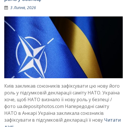
3 Липня, 2026
Київ закликав союзників зафіксувати цю нову його
роль у підсумковій декларації саміту НАТО. Україна
хоче, щоб НАТО визнало її нову роль у безпеці /
фото ua.depositphotos.com Напередодні саміту
НАТО в Анкарі Україна закликала союзників
зафіксувати в підсумковій декларації її нову
Читати
далі …