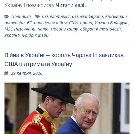
Україну і повчитися у
Читати далі …
Політика
безпілотники
,
безпека Європи
,
військовий
потенціал ЄС
,
виведення військ США
,
дрони
,
Йоганн Вадефуль
,
МЗС Німеччини
,
нато
,
Новини світу
,
оборонні технології
,
Україна
,
Фрідріх Мерц
Війна в Україні – король Чарльз ІІІ закликав
США підтримати Україну
29 Квітня, 2026