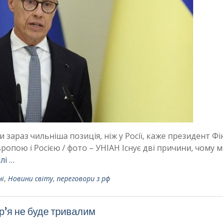
 зараз чильніша позиція, ніж у Росії, каже президент Фін
ропою і Росією / фото – УНІАН Існує дві причини, чому м
лі …
ні
,
Новини світу
,
переговори з рф
’я не буде тривалим