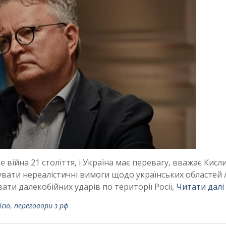
е війна 21 століття, і Україна має перевагу, вважає Кисл
увати нереалістичні вимоги щодо українських областей 
ти далекобійних ударів по території Росії,
Читати далі
ією
,
переговори з рф