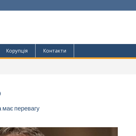
Корупція
Контакти
ф
а має перевагу