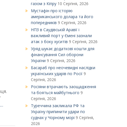
газом з Кіпру
10 Серпня, 2026
Мустафін про історію
американського долара та його
попередників
9 Серпня, 2026
НПЗ в Саудівській Аравії і
важливий порт у Ємені зазнали
атак з боку хуситів
9 Серпня, 2026
Уряд шукає додаткові кошти для
фінансування Сил оборони
України
9 Серпня, 2026
Басараб про неочевидні наслідки
українських ударів по Росії
9
Серпня, 2026
Росіяни втрачають заощадження
иця.
та бояться майбутнього
9
/
Серпня, 2026
 …
Туреччина закликала РФ та
Україну припинити удари по
суднах у Чорному морі
9 Серпня,
2026