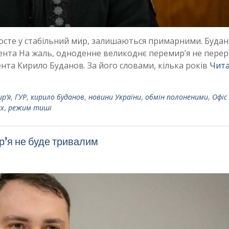
росте у стабільний мир, залишаються примарними. Буда
дента На жаль, одноденне великоднє перемир’я не перер
нта Кирило Буданов. За його словами, кілька років
Чит
р’я
,
ГУР
,
кирило буданов
,
новини України
,
обмін полоненими
,
Офіс
их
,
режим тиші
’я не буде тривалим