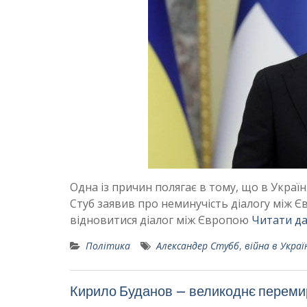
Одна із причин полягає в тому, що в України
Стуб заявив про неминучість діалогу між Єв
відновитися діалог між Європою
Читати да
Політика
Александер Стубб
,
війна в Украї
Кирило Буданов – великоднє перемир