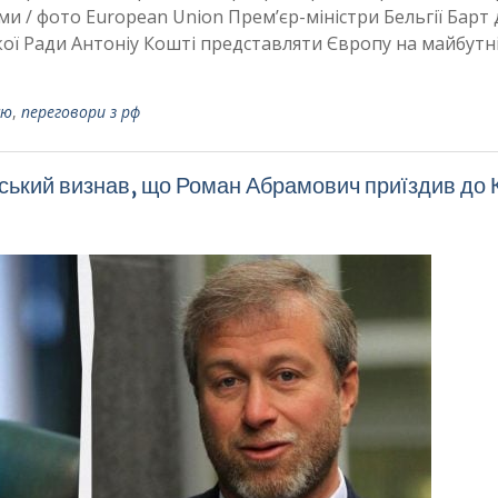
и / фото European Union Прем’єр-міністри Бельгії Барт 
ї Ради Антоніу Кошті представляти Європу на майбутн
єю
,
переговори з рф
ький визнав, що Роман Абрамович приїздив до 