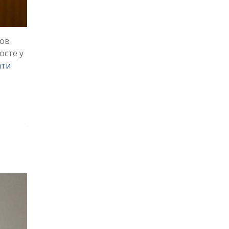
нов
осте у
ати