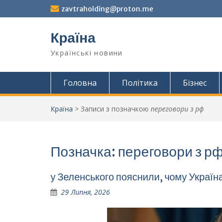
Перейти
zavtraholding@proton.me
до
вмісту
Країна
Українські новини
Головна
Політика
Бізнес
Країна
>
Записи з позначкою
переговори з рф
Позначка:
переговори з р
у Зеленського пояснили, чому Україн
29 Липня, 2026