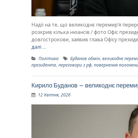
Надії на те, що великоднє перемир’я пере
розкрив кілька нюансів / фото Офіс прези
довгострокове, заявив глава Офісу президе
далі …
Політика
Буданов обмін
,
великоднє переми
президента
,
переговори з рф
,
повернення полонен
Кирило Буданов – великоднє перемир
12 Квітня, 2026