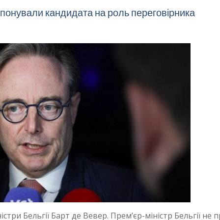
опонували кандидата на роль переговірника
три Бельгії Барт де Вевер. Премʼєр-міністр Бельгії не 