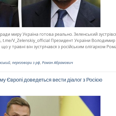
заради миру Україна готова реально. Зеленський зустрівся
t.me/V_Zelenskiy_official Президент України Володимир
що у травні він зустрічався з російським олігархом Ро
нський
,
переговори з рф
,
Роман Абрамович
му Європі доведеться вести діалог з Росією