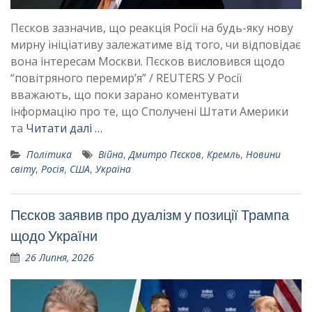
Пєсков зазначив, що реакція Росії на будь-яку нову
мирну ініціативу залежатиме від того, чи відповідає
вона інтересам Москви. Пєсков висловився щодо
“повітряного перемир’я” / REUTERS У Росії
вважають, що поки зарано коментувати
інформацію про те, що Сполучені Штати Америки
та
Читати далі …
Політика
Війна
,
Дмитро Пєсков
,
Кремль
,
Новини
світу
,
Росія
,
США
,
Україна
Пєсков заявив про дуалізм у позиції Трампа
щодо України
26 Липня, 2026