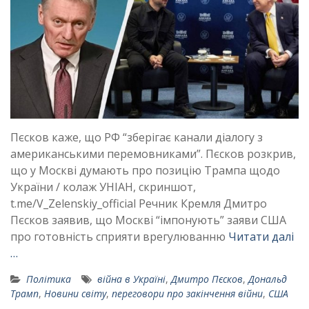
Пєсков каже, що РФ “зберігає канали діалогу з
американськими перемовниками”. Пєсков розкрив,
що у Москві думають про позицію Трампа щодо
України / колаж УНІАН, скриншот,
t.me/V_Zelenskiy_official Речник Кремля Дмитро
Пєсков заявив, що Москві “імпонують” заяви США
про готовність сприяти врегулюванню
Читати далі
…
Політика
війна в Україні
,
Дмитро Пєсков
,
Дональд
Трамп
,
Новини світу
,
переговори про закінчення війни
,
США