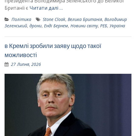
президента Володимира Зеленського до Великої
Британії є
Читати далі …
Політика
Stone Cloak
,
Велика Британія
,
Володимир
Зеленський
,
дрони
,
Енді Бернем
,
Новини світу
,
РЕБ
,
Україна
в Кремлі зробили заяву щодо такої
можливості
27 Липня, 2026