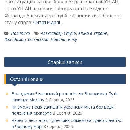
про ситуацію на полі бою в Україні / колаж УНІАН,
фото УНІАН, ua.depositphotos.com Президент
Фінляндії Александер Стубб висловив своє бачення
стану справ
Читати далі …
Політика
Александер Стубб
,
війна в Україні
,
Володимир Зеленський
,
Новини світу
Навігація
Старіші записи
за
записами
Останні новини
Володимир Зеленський розповів, як Володимир Путін
захищає Москву
8 Серпня, 2026
Чи зможе Росія залишити українські міста без води:
пояснення експерта
8 Серпня, 2026
Через сплеск атак Туреччина обмежила судноплавство
в Чорному морі
8 Серпня, 2026