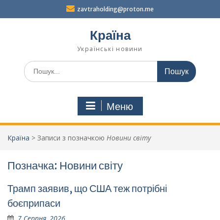
Перейти
zavtraholding@proton.me
до
вмісту
Країна
Українські новини
Шукати:
Меню
Країна
>
Записи з позначкою
Новини світу
Позначка:
Новини світу
Трамп заявив, що США теж потрібні
боєприпаси
7 Серпня, 2026