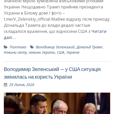
значною мірою зумовлена військовими успіхами
України. Нещодавно Трамп прийняв президента
України в Білому домі / фото –
t.me/V_Zelenskiy_official Майже відразу після приходу
Дональда Трампа до влади дедалі частіше
складалося враження, що відносини США з
Читати
далі …
Політика
Володимир Зеленський
,
Дональд Трамп
,
Новини світу
,
новини України
,
США
,
Україна
Володимир Зеленський – у США ситуація
змінилась на користь України
29 Липня, 2026