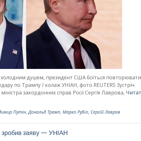
па холодним душем, президент США боїться повторювати
 удару по Трампу / колаж УНІАН, фото REUTERS Зустріч
міністра закордонних справ Росії Сергія Лаврова,
Читат
димир Путін
,
Дональд Трамп
,
Марко Рубіо
,
Сергій Лавров
ов зробив заяву — УНІАН