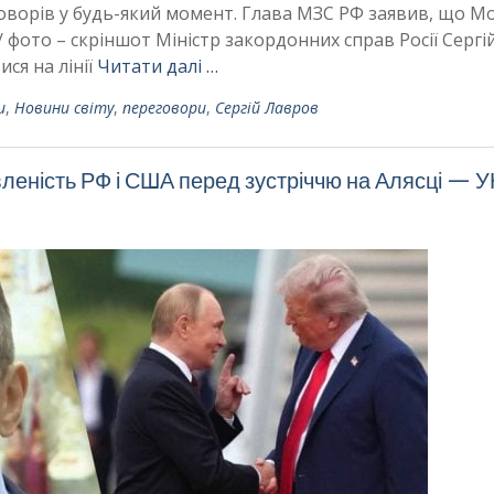
говорів у будь-який момент. Глава МЗС РФ заявив, що М
 фото – скріншот Міністр закордонних справ Росії Сергі
ся на лінії
Читати далі …
и
,
Новини світу
,
переговори
,
Сергій Лавров
овленість РФ і США перед зустріччю на Алясці — 