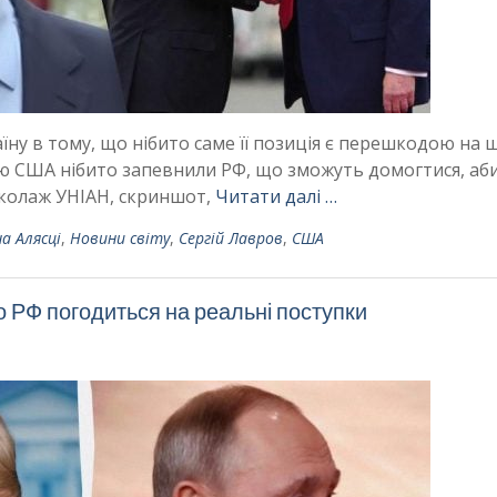
ну в тому, що нібито саме її позиція є перешкодою на 
ою США нібито запевнили РФ, що зможуть домогтися, аб
 колаж УНІАН, скриншот,
Читати далі …
на Алясці
,
Новини світу
,
Сергій Лавров
,
США
що РФ погодиться на реальні поступки