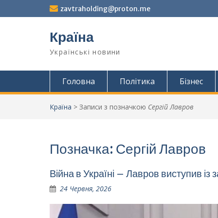
Перейти
zavtraholding@proton.me
до
вмісту
Країна
Українські новини
Головна
Політика
Бізнес
Країна
>
Записи з позначкою
Сергій Лавров
Позначка:
Сергій Лавров
Війна в Україні – Лавров виступив із
24 Червня, 2026