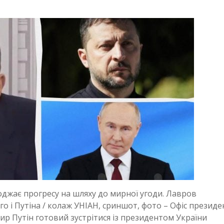
оджає прогресу на шляху до мирної угоди. Лавров
 і Путіна / колаж УНІАН, сриншот, фото – Офіс президе
ир Путін готовий зустрітися із президентом України