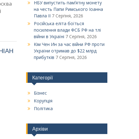
НБУ випустить памʼятну монету
осква
на честь Папи Римського Іоанна
й
Павла ІІ
7 Серпня, 2026
Російська еліта боїться
посилення влади ФСБ РФ на тлі
війни в Україні
7 Серпня, 2026
Кім Чен Ин за час війни РФ проти
УНІАН
України отримав до $22 млрд
прибутків
7 Серпня, 2026
Категорії
Бізнес
Корупція
Політика
Архіви