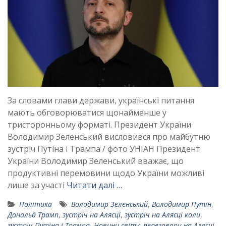
За словами глави держави, українські питання
мають обговорюватися щонайменше у
тристоронньому форматі. Президент України
Володимир Зеленський висловився про майбутню
зустріч Путіна і Трампа / фото УНІАН Президент
України Володимир Зеленський вважає, що
продуктивні перемовини щодо України можливі
лише за участі
Читати далі …
Політика
Володимир Зеленський
,
Володимир Путін
,
Дональд Трамп
,
зустріч на Алясці
,
зустріч на Алясці коли
,
зустріч Путіна і Трампа
,
Новини світу
,
переговори на Алясці
,