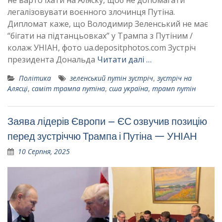
легалізовувати воєнного злочинця Путіна.
Дипломат каже, що Володимир Зеленський не має
“бігати на підтанцьовках” у Трампа з Путіним /
колаж УНІАН, фото ua.depositphotos.com Зустріч
президента Дональда
Читати далі …
Політика
зеленський путін зустріч
,
зустріч на
Алясці
,
саміт трампа путіна
,
сша україна
,
трамп путін
Заява лідерів Європи – ЄС озвучив позицію
перед зустріччю Трампа і Путіна — УНІАН
10 Серпня, 2025