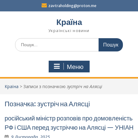
Перейти
zavtraholding@proton.me
до
вмісту
Країна
Українські новини
Шукати:
Меню
Країна
>
Записи з позначкою
зустріч на Алясці
Позначка:
зустріч на Алясці
російський міністр розповів про домовленість
РФ і США перед зустріччю на Алясці — УНІАН
9 Листопада, 2025