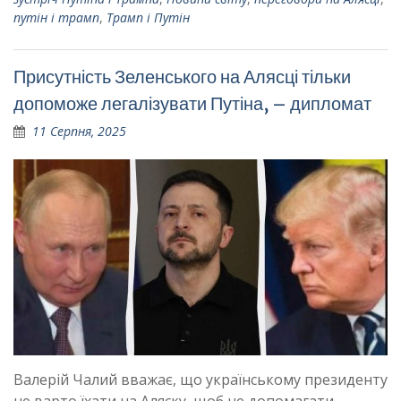
путін і трамп
,
Трамп і Путін
Присутність Зеленського на Алясці тільки
допоможе легалізувати Путіна, – дипломат
11 Серпня, 2025
Валерій Чалий вважає, що українському президенту
не варто їхати на Аляску, щоб не допомагати