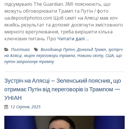
підсумувало The Guardian. ЗМІ пояснюють, що
можуть обговорювати Трамп та Путін / фото
ua.depositphotos.com Щоб саміт на Алясці мав хоч
якийсь результат та допоміг досягнути змістовного
мирного врегулювання, треба вирішити кілька
ключових питань. Про
Читати далі …
Політика
Володимир Путін
,
Дональд Трамп
,
зустріч
на Алясці
,
мирні переговори трампа
,
Новини світу
,
США
,
що
путін запропонує трампу
Зустріч на Алясці – Зеленський пояснив, що
отримає Путін від переговорів із Трампом —
УНІАН
12 Серпня, 2025