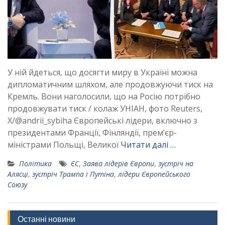
У ній йдеться, що досягти миру в Україні можна
дипломатичним шляхом, але продовжуючи тиск на
Кремль. Вони наголосили, що на Росію потрібно
продовжувати тиск / колаж УНІАН, фото Reuters,
X/@andrii_sybiha Європейські лідери, включно з
президентами Франції, Фінляндії, прем’єр-
міністрами Польщі, Великої
Читати далі …
Політика
ЄС
,
Заява лідерів Європи
,
зустріч на
Алясці
,
зустріч Трампа і Путіна
,
лідери Європейського
Союзу
Останні новини