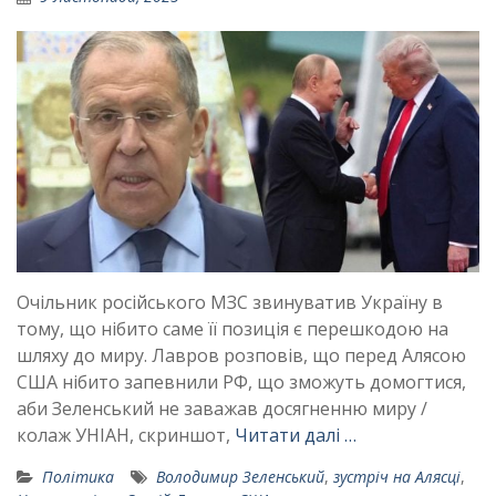
Очільник російського МЗС звинуватив Україну в
тому, що нібито саме її позиція є перешкодою на
шляху до миру. Лавров розповів, що перед Алясою
США нібито запевнили РФ, що зможуть домогтися,
аби Зеленський не заважав досягненню миру /
колаж УНІАН, скриншот,
Читати далі …
Політика
Володимир Зеленський
,
зустріч на Алясці
,