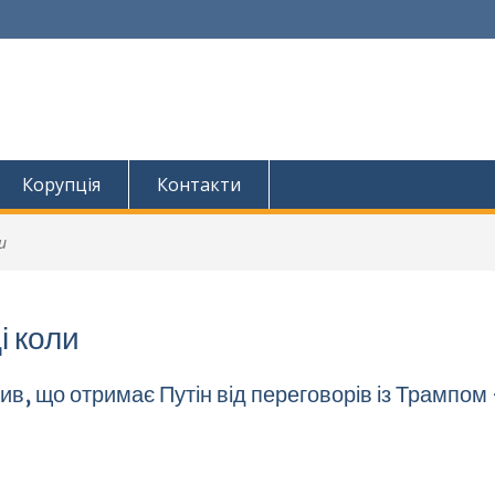
Корупція
Контакти
и
і коли
ив, що отримає Путін від переговорів із Трампом