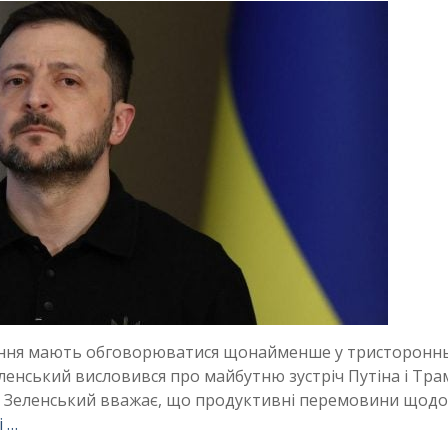
итання мають обговорюватися щонайменше у тристоронн
енський висловився про майбутню зустріч Путіна і Тра
 Зеленський вважає, що продуктивні перемовини щодо
і …