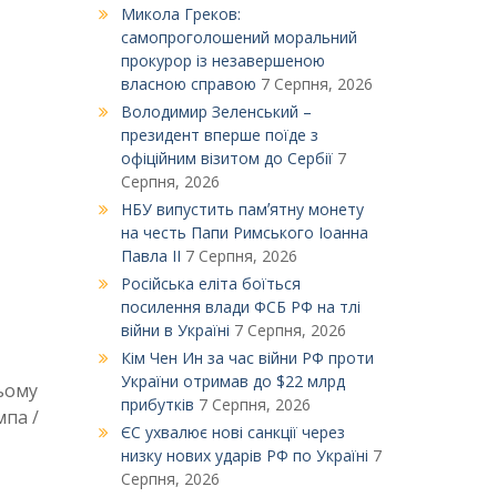
Микола Греков:
самопроголошений моральний
прокурор із незавершеною
власною справою
7 Серпня, 2026
Володимир Зеленський –
президент вперше поїде з
офіційним візитом до Сербії
7
Серпня, 2026
НБУ випустить памʼятну монету
на честь Папи Римського Іоанна
Павла ІІ
7 Серпня, 2026
Російська еліта боїться
посилення влади ФСБ РФ на тлі
війни в Україні
7 Серпня, 2026
Кім Чен Ин за час війни РФ проти
України отримав до $22 млрд
ьому
прибутків
7 Серпня, 2026
мпа /
ЄС ухвалює нові санкції через
низку нових ударів РФ по Україні
7
Серпня, 2026