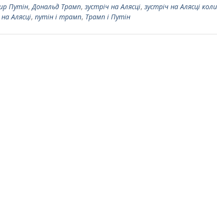
ир Путін
,
Дональд Трамп
,
зустріч на Алясці
,
зустріч на Алясці коли
 на Алясці
,
путін і трамп
,
Трамп і Путін