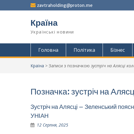
Перейти
zavtraholding@proton.me
до
вмісту
Країна
Українські новини
Головна
Політика
Бізнес
Країна
>
Записи з позначкою
зустріч на Алясці кол
Позначка:
зустріч на Алясц
Зустріч на Алясці – Зеленський поясн
УНІАН
12 Серпня, 2025