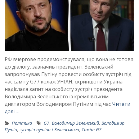
РФ вчергове продемонструвала, що вона не готова
до діалогу, зазначив президент. Зеленський
запропонував Путіну провести особисту зустріч під
час саміту G7 / колаж УНІАН, скриншоти Україна
надіслала запит на особисту зустріч президента
Володимира Зеленського із кремлівським
диктатором Володимиром Путіним під час
Читати
далі …
Політика
G7
,
Володимир Зеленський
,
Володимир
Путін
,
зустріч путіна і Зеленського
,
Саміт G7