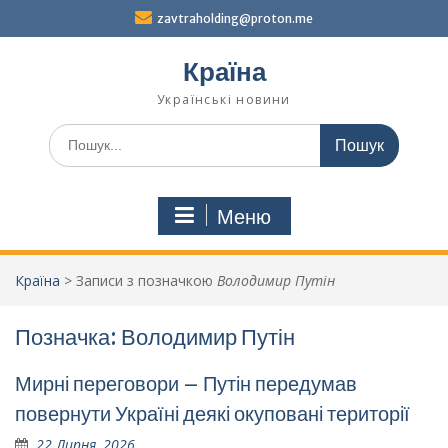
Перейти
zavtraholding@proton.me
до
вмісту
Країна
Українські новини
Шукати:
Меню
Країна
>
Записи з позначкою
Володимир Путін
Позначка:
Володимир Путін
Мирні переговори – Путін передумав
повернути Україні деякі окуповані території
22 Липня, 2026