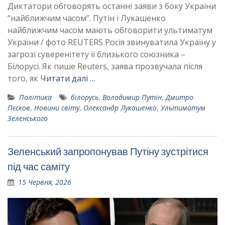
Диктатори обговорять останні заяви з боку України
“найближчим часом”. Путін і Лукашенко
найближчим часом мають обговорити ультиматум
України / фото REUTERS Росія звинуватила Україну у
загрозі суверенітету її близького союзника –
Білорусі. Як пише Reuters, заява прозвучала після
того, як
Читати далі …
Політика
білорусь
,
Володимир Путін
,
Дмитро
Пєсков
,
Новини світу
,
Олександр Лукашенко
,
Ультиматум
Зеленського
Зеленський запропонував Путіну зустрітися
під час саміту
15 Червня, 2026