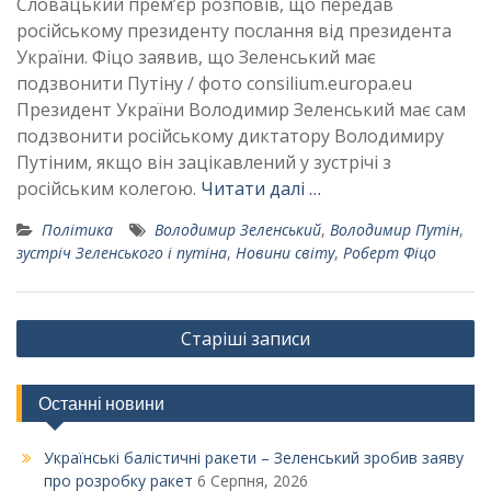
Словацький прем’єр розповів, що передав
російському президенту послання від президента
України. Фіцо заявив, що Зеленський має
подзвонити Путіну / фото consilium.europa.eu
Президент України Володимир Зеленський має сам
подзвонити російському диктатору Володимиру
Путіним, якщо він зацікавлений у зустрічі з
російським колегою.
Читати далі …
Політика
Володимир Зеленський
,
Володимир Путін
,
зустріч Зеленського і путіна
,
Новини світу
,
Роберт Фіцо
Навігація
Старіші записи
за
записами
Останні новини
Українські балістичні ракети – Зеленський зробив заяву
про розробку ракет
6 Серпня, 2026