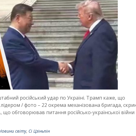
абний російський удар по Україні. Трамп каже, що
 лідером / фото – 22 окрема механізована бригада, скр
що обговорював питання російсько-української війни 
Новини світу
,
Сі Цзіньпін