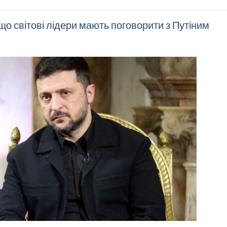
 що світові лідери мають поговорити з Путіним