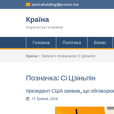
Перейти
zavtraholding@proton.me
до
вмісту
Країна
Українські новини
Головна
Політика
Бізнес
Країна
>
Записи з позначкою
Сі Цзіньпін
Позначка:
Сі Цзіньпін
президент США заявив, що обговорював
15 Травня, 2026