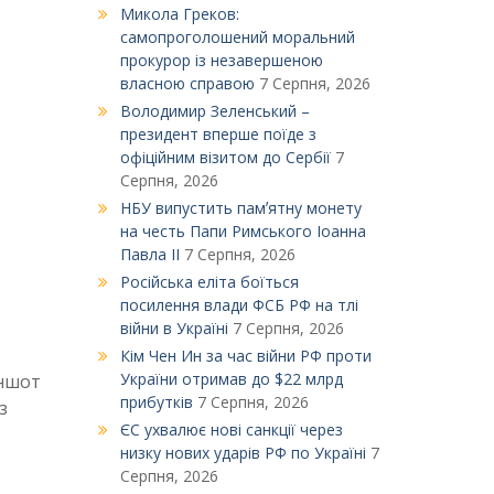
Микола Греков:
самопроголошений моральний
прокурор із незавершеною
власною справою
7 Серпня, 2026
Володимир Зеленський –
президент вперше поїде з
офіційним візитом до Сербії
7
Серпня, 2026
НБУ випустить памʼятну монету
на честь Папи Римського Іоанна
Павла ІІ
7 Серпня, 2026
Російська еліта боїться
посилення влади ФСБ РФ на тлі
війни в Україні
7 Серпня, 2026
Кім Чен Ин за час війни РФ проти
України отримав до $22 млрд
иншот
прибутків
7 Серпня, 2026
з
ЄС ухвалює нові санкції через
низку нових ударів РФ по Україні
7
Серпня, 2026