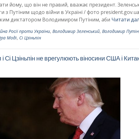
зати йому, що він не правий, вважає президент. Зеленсь
 з Путіним щодо війни в Україні / фото president.gov.u
ським диктатором Володимиром Путіним, аби
Читати дал
ійна Росії проти України
,
Володимир Зеленський
,
Володимир Путін
ра Моді
,
Сі Цзіньпін
 і Сі Цзіньпін не врегулюють віносини США і Кита