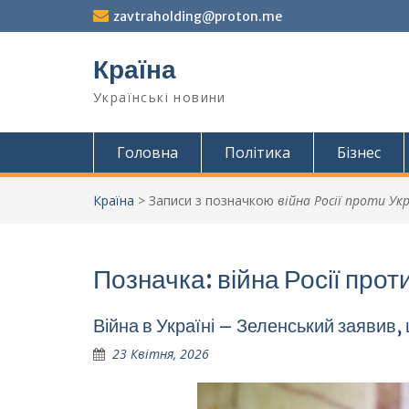
Перейти
zavtraholding@proton.me
до
вмісту
Країна
Українські новини
Головна
Політика
Бізнес
Країна
>
Записи з позначкою
війна Росії проти Ук
Позначка:
війна Росії прот
Війна в Україні – Зеленський заявив,
23 Квітня, 2026