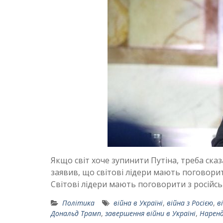
Якщо світ хоче зупинити Путіна, треба ска
заявив, що світові лідери мають поговорити
Світові лідери мають поговорити з росій
Політика
війна в Україні
,
війна з Росією
,
в
Дональд Трамп
,
завершення війни в Україні
,
Наренд