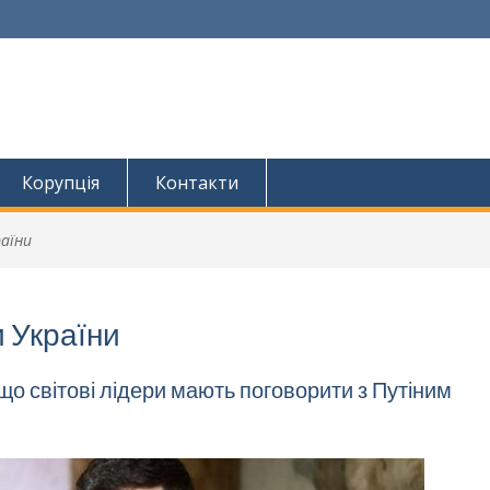
Корупція
Контакти
раїни
и України
 що світові лідери мають поговорити з Путіним