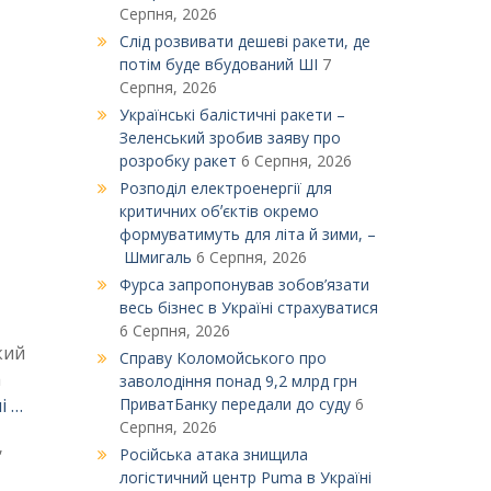
Серпня, 2026
Слід розвивати дешеві ракети, де
потім буде вбудований ШІ
7
Серпня, 2026
Українські балістичні ракети –
Зеленський зробив заяву про
розробку ракет
6 Серпня, 2026
Розподіл електроенергії для
критичних обʼєктів окремо
формуватимуть для літа й зими, –
Шмигаль
6 Серпня, 2026
Фурса запропонував зобов’язати
весь бізнес в Україні страхуватися
6 Серпня, 2026
кий
Справу Коломойського про
a
заволодіння понад 9,2 млрд грн
і …
ПриватБанку передали до суду
6
Серпня, 2026
,
Російська атака знищила
логістичний центр Puma в Україні