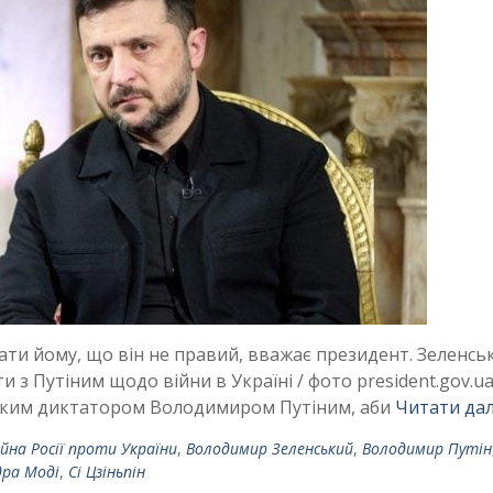
зати йому, що він не правий, вважає президент. Зеленсь
 з Путіним щодо війни в Україні / фото president.gov.u
ським диктатором Володимиром Путіним, аби
Читати дал
ійна Росії проти України
,
Володимир Зеленський
,
Володимир Путін
ра Моді
,
Сі Цзіньпін