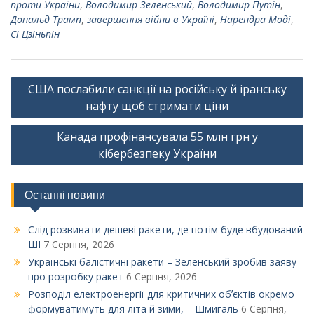
проти України
,
Володимир Зеленський
,
Володимир Путін
,
Дональд Трамп
,
завершення війни в Україні
,
Нарендра Моді
,
Сі Цзіньпін
Навігація
США послабили санкції на російську й іранську
записів
нафту щоб стримати ціни
Канада профінансувала 55 млн грн у
кібербезпеку України
Останні новини
Слід розвивати дешеві ракети, де потім буде вбудований
ШІ
7 Серпня, 2026
Українські балістичні ракети – Зеленський зробив заяву
про розробку ракет
6 Серпня, 2026
Розподіл електроенергії для критичних обʼєктів окремо
формуватимуть для літа й зими, – Шмигаль
6 Серпня,