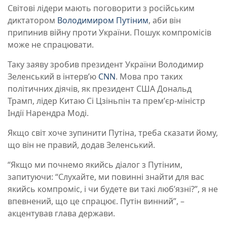
Світові лідери мають поговорити з російським
диктатором
Володимиром Путіним
, аби він
припинив війну проти України. Пошук компромісів
може не спрацювати.
Таку заяву зробив президент України Володимир
Зеленський в інтервʼю
CNN
. Мова про таких
політичних діячів, як президент США Дональд
Трамп, лідер Китаю Сі Цзіньпін та премʼєр-міністр
Індії Нарендра Моді.
Якщо світ хоче зупинити Путіна, треба сказати йому,
що він не правий, додав Зеленський.
“Якщо ми почнемо якийсь діалог з Путіним,
запитуючи: “Слухайте, ми повинні знайти для вас
якийсь компроміс, і чи будете ви такі люб’язні?”, я не
впевнений, що це спрацює. Путін винний”, –
акцентував глава держави.