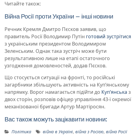
Читайте також:
Війна Росії проти України – інші новини
Речник Кремля Дмитро Пєсков заявив, що
правитель Росії Володимир Путін
готовий зустрітися
з українським президентом Володимиром
Зеленським. Однак така зустріч може бути
результативною лише на етапі остаточного
узгодження домовленостей, додав Пєсков.
Що стосується ситуації на фронті, то російські
загарбники збільшують активність на Купʼянському
напрямку. Ворог намагається підійти до
Купʼянська
з
двох сторін, розповів офіцер управління 43-ї окремої
механізованої бригади Артур Мартіросян.
Вас також можуть зацікавити новини:
Політика
війна в Україні
,
війна з Росією
,
війна Росії