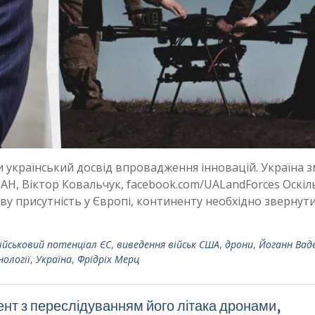
и український досвід впровадження інновацій. Україна 
АН, Віктор Ковальчук, facebook.com/UALandForces Оскіл
у присутність у Європі, континенту необхідно звернути
ійськовий потенціал ЄС
,
виведення військ США
,
дрони
,
Йоганн Вад
нології
,
Україна
,
Фрідріх Мерц
нт з переслідуванням його літака дронами,