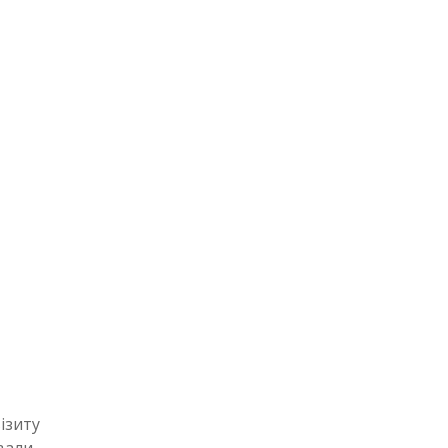
ізиту
вали