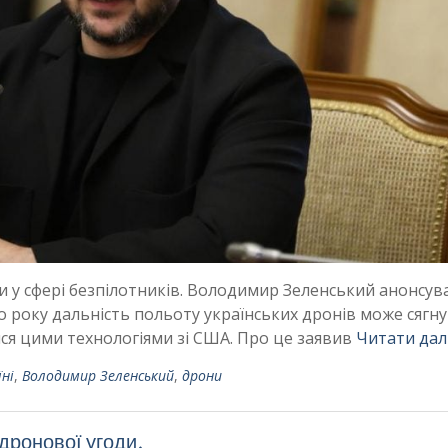
и у сфері безпілотників. Володимир Зеленський анонсув
 року дальність польоту українських дронів може сягну
тися цими технологіями зі США. Про це заявив
Читати дал
їні
,
Володимир Зеленський
,
дрони
дронової угоди,