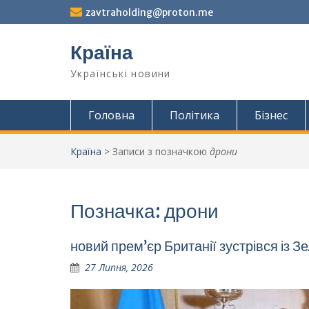
Перейти
zavtraholding@proton.me
до
вмісту
Країна
Українські новини
Головна
Політика
Бізнес
Країна
>
Записи з позначкою
дрони
Позначка:
дрони
новий прем’єр Британії зустрівся із 
27 Липня, 2026