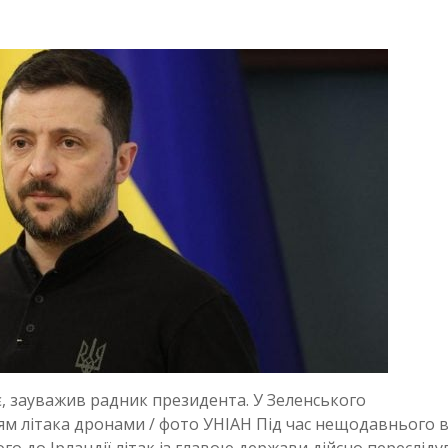
є, зауважив радник президента. У Зеленського
м літака дронами / фото УНІАН Під час нещодавнього в
 до Ірландії літак із главою держави дійсно пересліду