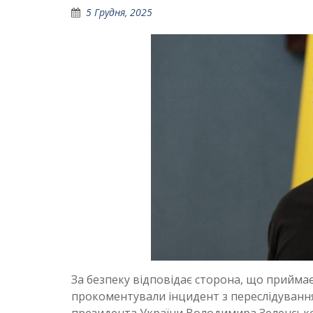
5 Грудня, 2025
За безпеку відповідає сторона, що прийма
прокоментували інцидент з переслідування
президента України Володимира Зеленського