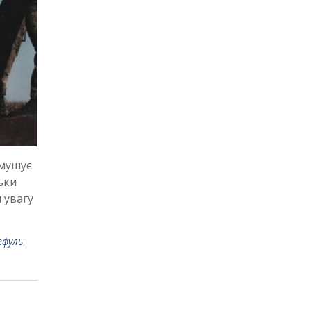
змушує
ьки
 увагу
ефуль
,