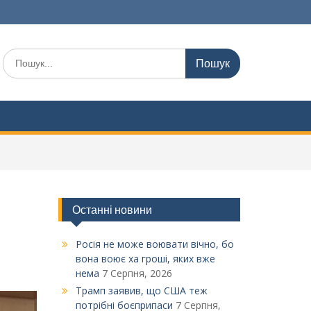
Шукати:
Останні новини
Росія не може воювати вічно, бо
вона воює ха гроші, яких вже
нема
7 Серпня, 2026
Трамп заявив, що США теж
потрібні боєприпаси
7 Серпня,