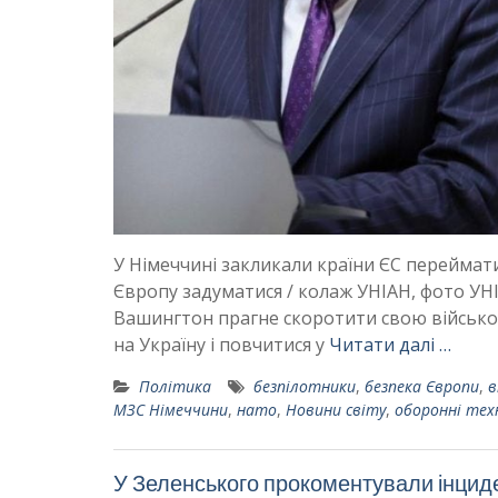
У Німеччині закликали країни ЄС переймат
Європу задуматися / колаж УНІАН, фото УНІ
Вашингтон прагне скоротити свою військов
на Україну і повчитися у
Читати далі …
Політика
безпілотники
,
безпека Європи
,
в
МЗС Німеччини
,
нато
,
Новини світу
,
оборонні тех
У Зеленського прокоментували інциде