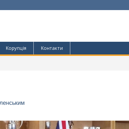
Корупція
Контакти
Зеленським