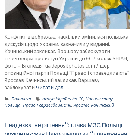
Конфлікт відображає, наскільки змінилася польська
дискусія щодо України, зазначили у виданні.
Качинський закликав Варшаву заблокувати
переговори про вступ України до ЄС / колаж УНІАН,
фото – Вікіпедія, ua.depositphotos.com Лідер
опозиційної партії Польщі “Право і справедливість”
Ярослав Качинський закликав Варшаву
заблокувати
Читати далі …
Політика
вступ України до ЄС
,
Новини світу
,
Польща
,
Право і справедливість
,
Ярослав Качинський
Неадекватне рішення”: глава МЗС Польщі
розкритикував Навроцького за “приниження