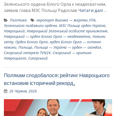
Зеленського ордена Білого Орла є неадекватним,
заявив глава МЗС Польщі Радослав
Читати далі …
Політика
аеропорт Яшонка — жертви УПА
,
Зеленського позбавили ордена
,
МЗС Польщі орден Україна
,
Навроцький
,
Навроцький Зеленський особисте приниження
,
Навроцький — орден Білого Орла — неадекватно
,
Новини
світу
,
Орден Білого Орла
,
орден Білого Орла — останні
новини
,
Польща
,
Польща — Україна — орден — скандал
,
Сікорський інтерв’ю TVN24
,
Сікорський — критика
Навроцького
,
Сикорський
Полякам сподобалося: рейтинг Навроцького
встановив історичний рекорд,
26 Червня, 2026