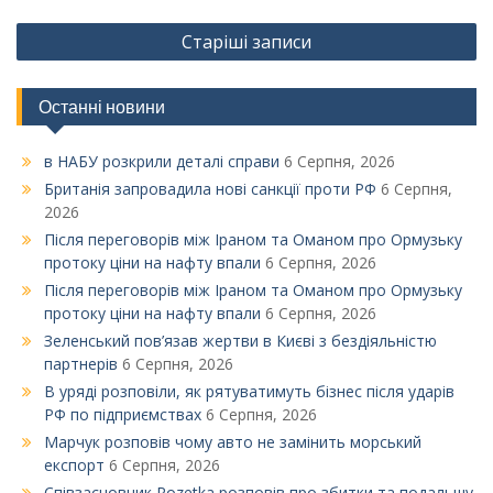
Навігація
Старіші записи
за
записами
Останні новини
в НАБУ розкрили деталі справи
6 Серпня, 2026
Британія запровадила нові санкції проти РФ
6 Серпня,
2026
Після переговорів між Іраном та Оманом про Ормузьку
протоку ціни на нафту впали
6 Серпня, 2026
Після переговорів між Іраном та Оманом про Ормузьку
протоку ціни на нафту впали
6 Серпня, 2026
Зеленський пов’язав жертви в Києві з бездіяльністю
партнерів
6 Серпня, 2026
В уряді розповіли, як рятуватимуть бізнес після ударів
РФ по підприємствах
6 Серпня, 2026
Марчук розповів чому авто не замінить морський
експорт
6 Серпня, 2026
Співзасновник Rozetka розповів про збитки та подальшу