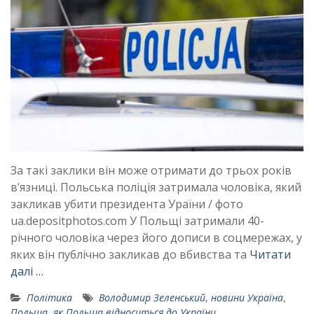
За такі заклики він може отримати до трьох років
вʼязниці. Польська поліція затримала чоловіка, який
закликав убити президента Ураїни / фото
ua.depositphotos.com У Польщі затримали 40-
річного чоловіка через його дописи в соцмережах, у
яких він публічно закликав до вбивства та
Читати
далі …
Політика
Володимир Зеленський
,
новини Україна
,
Польща
,
як Польща відноситься до України