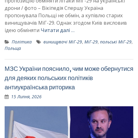
пропозицію обміняти літаки МіГ-29 на українські
дрони / фото – Вікіпедія Спершу Україна
пропонувала Польщі не обмін, а купівлю старих
винищувачів МіГ-29. Однак згодом Київ висловив
ідею обміняти
Читати далі …
Політика
винищувачі МіГ-29
,
МіГ-29
,
польські МіГ-29
,
Польща
МЗС України пояснило, чим може обернутися
для деяких польських політиків
антиукраїнська риторика
15 Липня, 2026