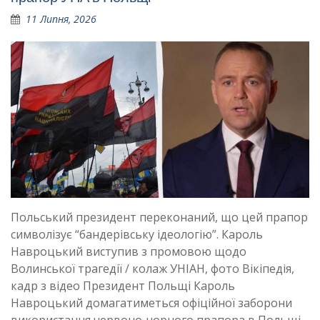
11 Липня, 2026
Польський президент переконаний, що цей прапор
символізує “бандерівську ідеологію”. Кароль
Навроцький виступив з промовою щодо
Волинської трагедії / колаж УНІАН, фото Вікіпедія,
кадр з відео Президент Польщі Кароль
Навроцький домагатиметься офіційної заборони
використання червоно-чорного прапора в Польщі,