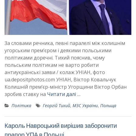
За словами речника, певні паралелі між колишнім
угорським прем’єром і деякими польськими
політиками доречні. Тихий пояснив, чому
польським політикам не варто робити
антиукраїнські заяви / колаж УНІАН, фото
ua.depositphotos.com УНІАН, Віктор Ковальчук
Колишній прем’єр-міністр Угорщини Віктор Орбан
зробив ставку на
Читати далі …
Політика
Георгій Тихий
,
МЗС України
,
Польща
Кароль Навроцький вирішив заборонити
прапор УПА в Польщі