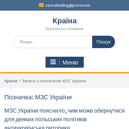
Перейти
zavtraholding@proton.me
до
вмісту
Країна
Українські новини
Шукати:
Меню
Країна
>
Записи з позначкою
МЗС України
Позначка:
МЗС України
МЗС України пояснило, чим може обернутися
для деяких польських політиків
антиукраїнська риторика