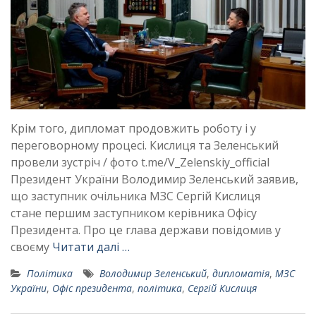
Крім того, дипломат продовжить роботу і у
переговорному процесі. Кислиця та Зеленський
провели зустріч / фото t.me/V_Zelenskiy_official
Президент України Володимир Зеленський заявив,
що заступник очільника МЗС Сергій Кислиця
стане першим заступником керівника Офісу
Президента. Про це глава держави повідомив у
своєму
Читати далі …
Політика
Володимир Зеленський
,
дипломатія
,
МЗС
України
,
Офіс президента
,
політика
,
Сергій Кислиця