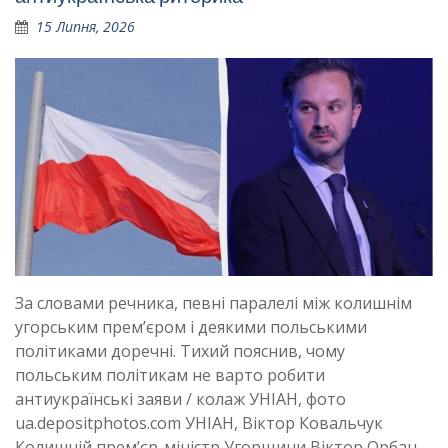
15 Липня, 2026
За словами речника, певні паралелі між колишнім
угорським прем’єром і деякими польськими
політиками доречні. Тихий пояснив, чому
польським політикам не варто робити
антиукраїнські заяви / колаж УНІАН, фото
ua.depositphotos.com УНІАН, Віктор Ковальчук
Колишній прем’єр-міністр Угорщини Віктор Орбан