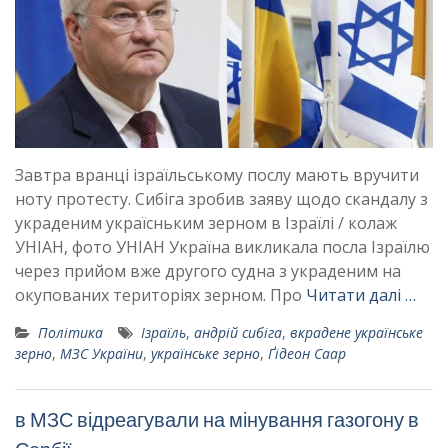
Завтра вранці ізраїльському послу мають вручити
ноту протесту. Сибіга зробив заяву щодо скандалу з
украденим україсньким зерном в Ізраїлі / колаж
УНІАН, фото УНІАН Україна викликала посла Ізраїлю
через прийом вже другого судна з украденим на
окупованих територіях зерном. Про
Читати далі …
Політика
Ізраїль
,
андрій сибіга
,
вкрадене українське
зерно
,
МЗС України
,
українське зерно
,
Ґідеон Саар
в МЗС відреагували на мінування газогону в