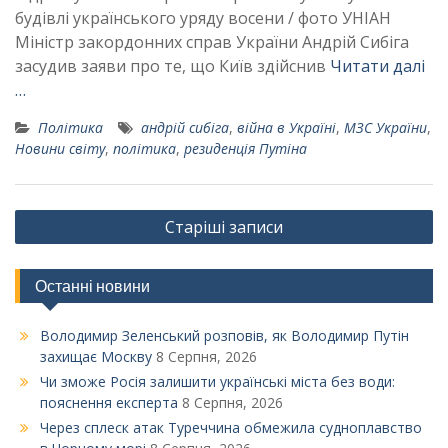
будівлі українського уряду восени / фото УНІАН
Міністр закордонних справ України Андрій Сибіга
засудив заяви про те, що Київ здійснив
Читати далі
…
Політика
андрій сибіга
,
війна в Україні
,
МЗС України
,
Новини світу
,
політика
,
резиденція Путіна
Навігація
Старіші записи
за
записами
Останні новини
Володимир Зеленський розповів, як Володимир Путін
захищає Москву
8 Серпня, 2026
Чи зможе Росія залишити українські міста без води:
пояснення експерта
8 Серпня, 2026
Через сплеск атак Туреччина обмежила судноплавство