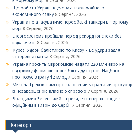
в Чорному морі
8 Серпня, 2026
Що робити Україні в умовах надзвичайного
економічного стану
8 Серпня, 2026
Україна не атакуватиме неросійські танкери в Чорному
морі
8 Серпня, 2026
Енергосистема пройшла період рекордної спеки без
відключень
8 Серпня, 2026
Фурса: Удари балістикою по Києву – це удари задля
створення паніки
8 Серпня, 2026
Україна просить Єврокомісію надати 220 млн євро на
підтримку фермерів через блокаду портів. Нацбанк
прогнозує втрату $2 млрд
7 Серпня, 2026
Микола Греков: самопроголошений моральний прокурор
із незавершеною власною справою
7 Серпня, 2026
Володимир Зеленський – президент вперше поїде з
офіційним візитом до Сербії
7 Серпня, 2026
Категорії