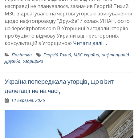
насправді не планувалося, зазначив Георгій Тихий.
МЗС відреагувало на чергові угорські звинувачення
щодо нафтопроводу “Дружба” / колаж УНІАН, фото
ua.depositphotos.com В Угорщині вигадали історію
про буцімто відмову України від тристоронніх
консультацій з Угорщиною
Читати далі …
Політика
Георгій Тихий
,
МЗС України
,
нафтопровід
Дружба
,
Угорщина
Україна попереджала угорців, що візит
делегації не на часі,
12 Березня, 2026