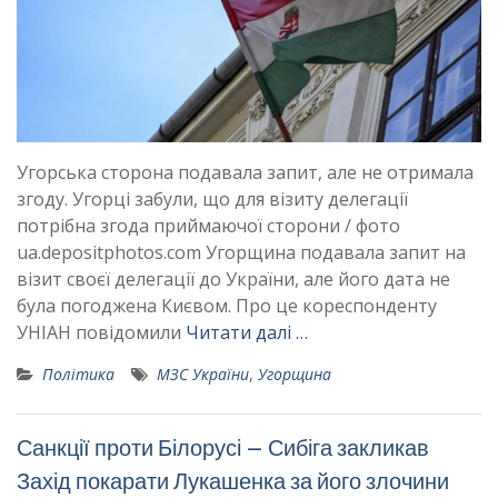
Угорська сторона подавала запит, але не отримала
згоду. Угорці забули, що для візиту делегації
потрібна згода приймаючої сторони / фото
ua.depositphotos.com Угорщина подавала запит на
візит своєї делегації до України, але його дата не
була погоджена Києвом. Про це кореспонденту
УНІАН повідомили
Читати далі …
Політика
МЗС України
,
Угорщина
Санкції проти Білорусі – Сибіга закликав
Захід покарати Лукашенка за його злочини