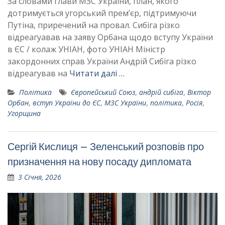
За словами глави МЗС України, план, якого
дотримується угорський премʼєр, підтримуючи
Путіна, приречений на провал. Сибіга різко
відреагуавав на заяву Орбана щодо вступу України
в ЄС / колаж УНІАН, фото УНІАН Міністр
закордонних справ України Андрій Сибіга різко
відреагував на
Читати далі …
Політика
Європейський Союз
,
андрій сибіга
,
Віктор
Орбан
,
вступ України до ЄС
,
МЗС України
,
політика
,
Росія
,
Угорщина
Сергій Кислиця – Зеленський розповів про
призначення на нову посаду дипломата
3 Січня, 2026