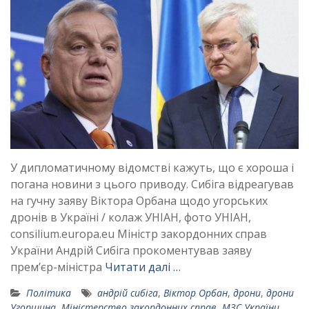
У дипломатичному відомстві кажуть, що є хороша і
погана новини з цього приводу. Сибіга відреагував
на гучну заяву Віктора Орбана щодо угорських
дронів в Україні / колаж УНІАН, фото УНІАН,
consilium.europa.eu Міністр закордонних справ
України Андрій Сибіга прокоментував заяву
прем’єр-міністра
Читати далі …
Політика
андрій сибіга
,
Віктор Орбан
,
дрони
,
дрони
Угорщина
,
Міністерство закордонних справ
,
МЗС України
,