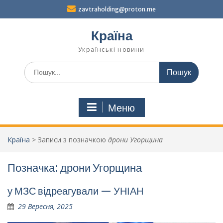
Перейти
zavtraholding@proton.me
до
вмісту
Країна
Українські новини
Шукати:
Меню
Країна
>
Записи з позначкою
дрони Угорщина
Позначка:
дрони Угорщина
у МЗС відреагували — УНІАН
29 Вересня, 2025