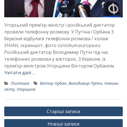
Угорський прем’єр-міністр і російський диктатор
провели телефонну розмову. У Путіна і Орбана 3
березня відбулася телефонна розмова / колаж
УНІАН, скриншот, фото consilium.europa.eu
Російський диктатор Володимир Путін під час
телефонної розмови у вівторок, 3 березня, із
прем’єр-міністром Угорщини Віктором Орбаном
Читати далі …
Політика
Віктор Орбан
,
Володимир Путін
,
Новини
світу
,
Угорщина
Навігація
Старіші записи
за
Новіші записи
записами