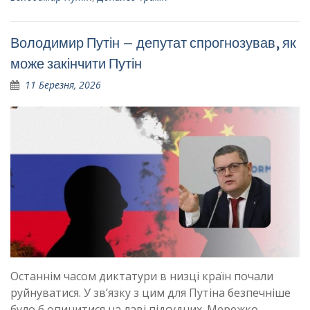
Володимир Путін – депутат спрогнозував, як
може закінчити Путін
11 Березня, 2026
Останнім часом диктатури в низці країн почали
руйнуватися. У зв’язку з цим для Путіна безпечніше
було б опинитися на лаві підсудних. Мережко