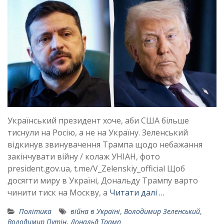
Український президент хоче, аби США більше
тиснули на Росію, а не на Україну. Зеленський
відкинув звинувачення Трампа щодо небажання
закінчувати війну / колаж УНІАН, фото
president.gov.ua, t.me/V_Zelenskiy_official Щоб
досягти миру в Україні, Дональду Трампу варто
чинити тиск на Москву, а
Читати далі …
Політика
війна в Україні
,
Володимир Зеленський
,
Володимир Путін
,
Дональд Трамп