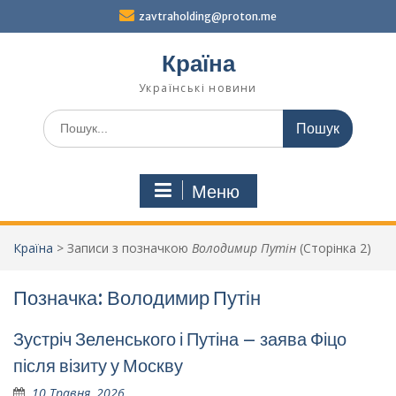
Перейти
zavtraholding@proton.me
до
вмісту
Країна
Українські новини
Шукати:
Меню
Країна
>
Записи з позначкою
Володимир Путін
(Сторінка 2)
Позначка:
Володимир Путін
Зустріч Зеленського і Путіна – заява Фіцо
після візиту у Москву
10 Травня, 2026