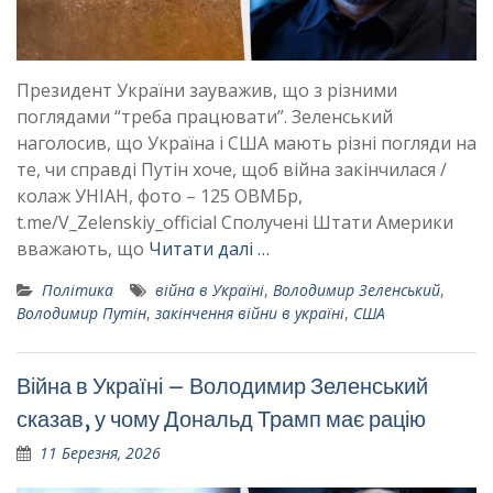
Президент України зауважив, що з різними
поглядами “треба працювати”. Зеленський
наголосив, що Україна і США мають різні погляди на
те, чи справді Путін хоче, щоб війна закінчилася /
колаж УНІАН, фото – 125 ОВМБр,
t.me/V_Zelenskiy_official Сполучені Штати Америки
вважають, що
Читати далі …
Політика
війна в Україні
,
Володимир Зеленський
,
Володимир Путін
,
закінчення війни в україні
,
США
Війна в Україні – Володимир Зеленський
сказав, у чому Дональд Трамп має рацію
11 Березня, 2026