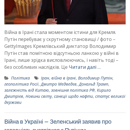
Війна в Ірані стала моментом істини для Кремля.
Путін перебуває у скрутному становищі / фото –
GettyImages Кремлівський диктатор Володимир
Путін став помітною відсутньою ланкою у війні в
Ірані, лише зрідка висловлюючись, і навіть тоді –
без особливих наслідків. Це
Читати далі …
Політика
Іран
,
війна в Ірані
,
Володимир Путін
,
геополітика Росії
,
Дмитро Медведєв
,
Дональд Трамп
,
залежність від Китаю
,
зовнішня політика РФ
,
Кирило
Дмитрієв
,
Новини світу
,
санкції щодо нафти
,
статус великої
держави
Війна в Україні – Зеленський заявив про