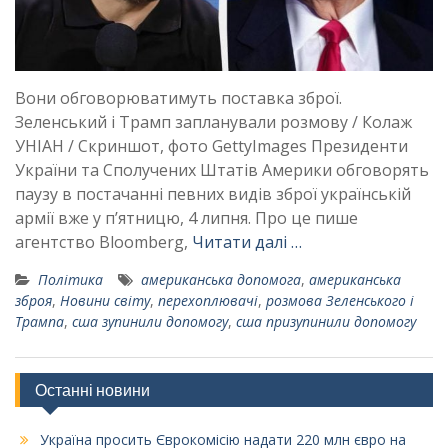
Вони обговорюватимуть поставка зброї.
Зеленський і Трамп запланували розмову / Колаж
УНІАН / Скриншот, фото GettyImages Президенти
України та Сполучених Штатів Америки обговорять
паузу в постачанні певних видів зброї українській
армії вже у п’ятницю, 4 липня. Про це пише
агентство Bloomberg,
Читати далі …
Політика
американська допомога
,
американська
зброя
,
Новини світу
,
перехоплювачі
,
розмова Зеленського і
Трампа
,
сша зупинили допомогу
,
сша призупинили допомогу
Останні новини
Україна просить Єврокомісію надати 220 млн євро на