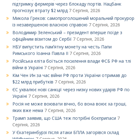
підтримку фермерів через блокаду портів. Нацбанк
прогнозує втрату $2 млрд
7 Серпня, 2026
Микола Греков: самопроголошений моральний прокурор
із незавершеною власною справою
7 Серпня, 2026
Володимир Зеленський – президент вперше поїде з
офіційним візитом до Сербії
7 Серпня, 2026
НБУ випустить памʼятну монету на честь Папи
Римського Іоанна Павла ІІ
7 Серпня, 2026
Російська еліта боїться посилення влади ФСБ РФ на тлі
війни в Україні
7 Серпня, 2026
Кім Чен Ин за час війни РФ проти України отримав до
$22 млрд прибутків
7 Серпня, 2026
ЄС ухвалює нові санкції через низку нових ударів РФ по
Україні
7 Серпня, 2026
Росія не може воювати вічно, бо вона воює ха гроші,
яких вже нема
7 Серпня, 2026
Трамп заявив, що США теж потрібні боєприпаси
7
Серпня, 2026
У Єкатеринбурзі після атаки БПЛА загорівся склад
Wildberries
7 Серпня, 2026