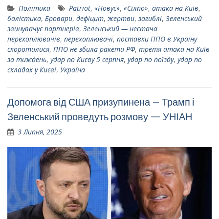
Політика
Patriot
,
«Новус»
,
«Сілпо»
,
атака на Київ
,
балістика
,
Бровари
,
дефіцит
,
жертви
,
загиблі
,
Зеленський
звинувачує партнерів
,
Зеленський — нестача
перехоплювачів
,
перехоплювачі
,
поставки ППО в Україну
скоротилися
,
ППО не збила ракети РФ
,
третя атака на Київ
за тиждень
,
удар по Києву 5 серпня
,
удар по поїзду
,
удар по
складах у Києві
,
Україна
Допомога від США призупинена – Трамп і
Зеленський проведуть розмову — УНІАН
3 Липня, 2025