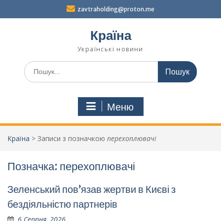
Перейти
zavtraholding@proton.me
до
вмісту
Країна
Українські новини
Шукати:
Меню
Країна
>
Записи з позначкою
перехоплювачі
Позначка:
перехоплювачі
Зеленський пов’язав жертви в Києві з
бездіяльністю партнерів
6 Серпня, 2026