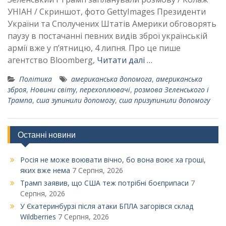
УНІАН / Скриншот, фото GettyImages Президенти
України та Сполучених Штатів Америки обговорять
паузу в постачанні певних видів зброї українській
армії вже у п’ятницю, 4 липня. Про це пише
агентство Bloomberg,
Читати далі …
Політика
американська допомога
,
американська
зброя
,
Новини світу
,
перехоплювачі
,
розмова Зеленського і
Трампа
,
сша зупинили допомогу
,
сша призупинили допомогу
Останні новини
Росія не може воювати вічно, бо вона воює ха гроші,
яких вже нема
7 Серпня, 2026
Трамп заявив, що США теж потрібні боєприпаси
7
Серпня, 2026
У Єкатеринбурзі після атаки БПЛА загорівся склад
Wildberries
7 Серпня, 2026