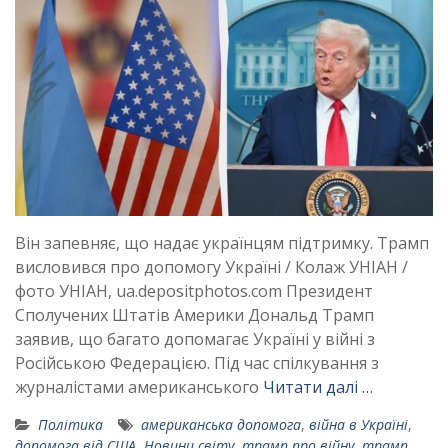
Він запевняє, що надає українцям підтримку. Трамп
висловився про допомогу Україні / Колаж УНІАН /
фото УНІАН, ua.depositphotos.com Президент
Сполучених Штатів Америки Дональд Трамп
заявив, що багато допомагає Україні у війні з
Російською Федерацією. Під час спілкування з
журналістами американського
Читати далі …
Політика
американська допомога
,
війна в Україні
,
допомога від США
,
Новини світу
,
трамп про війну
,
трамп