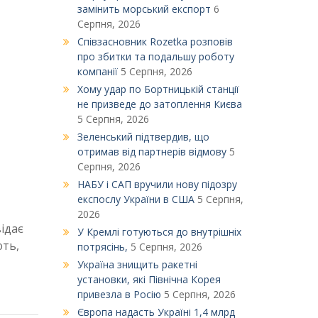
замінить морський експорт
6
Серпня, 2026
Співзасновник Rozetka розповів
про збитки та подальшу роботу
компанії
5 Серпня, 2026
Xому удар по Бортницькій станції
не призведе до затоплення Києва
5 Серпня, 2026
Зеленський підтвердив, що
отримав від партнерів відмову
5
Серпня, 2026
НАБУ і САП вручили нову підозру
експослу України в США
5 Серпня,
2026
відає
У Кремлі готуються до внутрішніх
ють,
потрясінь,
5 Серпня, 2026
Україна знищить ракетні
установки, які Північна Корея
привезла в Росію
5 Серпня, 2026
Європа надасть Україні 1,4 млрд