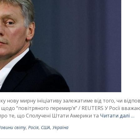
яку нову мирну ініціативу залежатиме від того, чи відпо
 щодо “повітряного перемир’я” / REUTERS У Росії вважа
про те, що Сполучені Штати Америки та
Читати далі …
овини світу
,
Росія
,
США
,
Україна