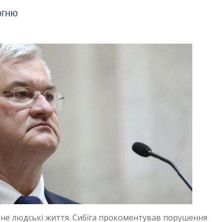
огню
 не людські життя. Сибіга прокоментував порушення