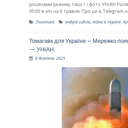
росіянами режиму тиші / / фото УНІАН Рос
00:00 в ніч на 6 травня. Про це в Telegram
Політика
андрій сибіга
,
війна в Україні
,
Кр
Томагавк для України – Мережко поясн
— УНІАН
8 Жовтня, 2025