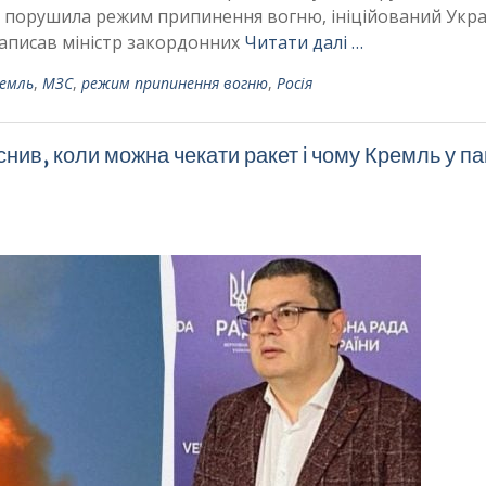
ія порушила режим припинення вогню, ініційований Укра
 написав міністр закордонних
Читати далі …
емль
,
МЗС
,
режим припинення вогню
,
Росія
ив, коли можна чекати ракет і чому Кремль у пан