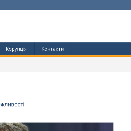
Корупція
Контакти
ожливості