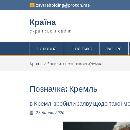
Перейти
zavtraholding@proton.me
до
вмісту
Країна
Українські новини
Головна
Політика
Бізнес
Країна
>
Записи з позначкою
Кремль
Позначка:
Кремль
в Кремлі зробили заяву щодо такої м
27 Липня, 2026