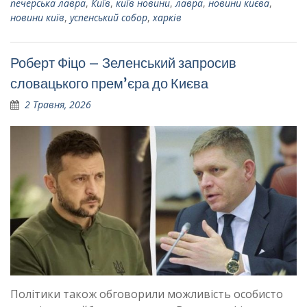
печерська лавра
,
Київ
,
київ новини
,
лавра
,
новини києва
,
новини київ
,
успенський собор
,
харків
Роберт Фіцо – Зеленський запросив
словацького премʼєра до Києва
2 Травня, 2026
Політики також обговорили можливість особисто