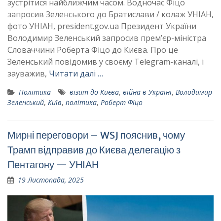
зустрітися найближчим часом. Водночас Фіцо
запросив Зеленського до Братислави / колаж УНІАН,
фото УНІАН, president.gov.ua Президент України
Володимир Зеленський запросив премʼєр-міністра
Словаччини Роберта Фіцо до Києва. Про це
Зеленський повідомив у своєму Telegram-каналі, і
зауважив,
Читати далі …
Політика
візит до Києва
,
війна в Україні
,
Володимир
Зеленський
,
Київ
,
політика
,
Роберт Фіцо
Мирні переговори – WSJ пояснив, чому
Трамп відправив до Києва делегацію з
Пентагону — УНІАН
19 Листопада, 2025