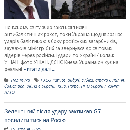
По всьому світу зберігаються тисячі
антибалістичних ракет, поки Україна щодня зазнає
ударів балістикою з боку російських загарбників,
зауважив міністр. Сибіга звернувся до світових
лідерів через російські удари по Україні / колаж
УНІАН, фото УНІАН, ДСНС Києва Україна очікує на
реальні
Читати далі …
Політика
PAC-3 Patriot
,
андрій сибіга
,
атака 6 липня
,
балістика
,
війна в Україні
,
Київ
,
нато
,
ППО України
,
саміт
НАТО
Зеленський після удару закликав G7
посилити тиск на Росію
15 Червня, 2026