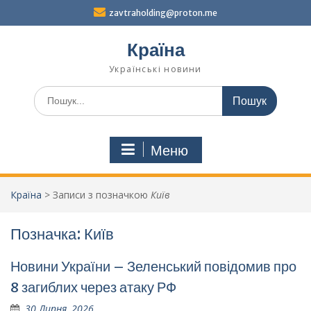
Перейти
zavtraholding@proton.me
до
вмісту
Країна
Українські новини
Шукати:
Меню
Країна
>
Записи з позначкою
Київ
Позначка:
Київ
Новини України – Зеленський повідомив про
8 загиблих через атаку РФ
30 Липня, 2026