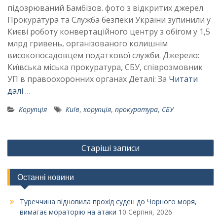
підозрюваний Бамбізов. фото з відкритих джерел
Прокуратура та Служба безпеки України зупинили у
Києві роботу конвертаційного центру з обігом у 1,5
млрд гривень, організованого колишнім
високопосадовцем податкової служби. Джерело:
Київська міська прокуратура, СБУ, співрозмовник
УП в правоохоронних органах Деталі: За
Читати
далі …
Корупція
Київ
,
корупція
,
прокуратура
,
СБУ
Навігація
Старіші записи
за
записами
Останні новини
Туреччина відновила прохід суден до Чорного моря,
вимагає мораторію на атаки
10 Серпня, 2026