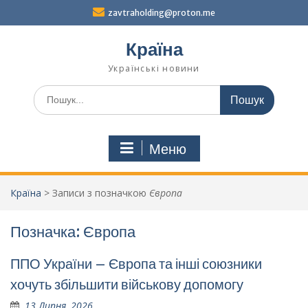
Перейти
zavtraholding@proton.me
до
вмісту
Країна
Українські новини
Шукати:
Меню
Країна
>
Записи з позначкою
Європа
Позначка:
Європа
ППО України – Європа та інші союзники
хочуть збільшити військову допомогу
13 Липня, 2026