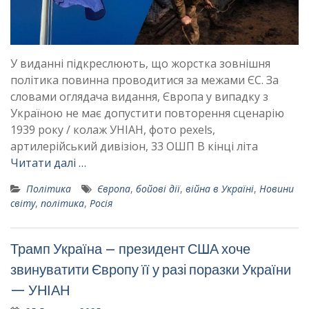
У виданні підкреслюють, що жорстка зовнішня
політика повинна проводитися за межами ЄС. За
словами оглядача видання, Європа у випадку з
Україною не має допустити повторення сценарію
1939 року / колаж УНІАН, фото pexels,
артилерійський дивізіон, 33 ОШП В кінці літа
Читати далі …
Політика
Європа
,
бойові дії
,
війна в Україні
,
Новини
світу
,
політика
,
Росія
Трамп Україна – президент США хоче
звинуватити Європу її у разі поразки України
— УНІАН