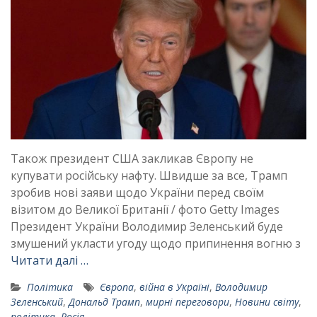
Також президент США закликав Європу не
купувати російську нафту. Швидше за все, Трамп
зробив нові заяви щодо України перед своїм
візитом до Великої Британії / фото Getty Images
Президент України Володимир Зеленський буде
змушений укласти угоду щодо припинення вогню з
Читати далі …
Політика
Європа
,
війна в Україні
,
Володимир
Зеленський
,
Дональд Трамп
,
мирні переговори
,
Новини світу
,
політика
,
Росія