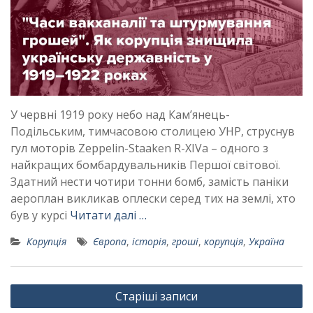
У червні 1919 року небо над Кам’янець-
Подільським, тимчасовою столицею УНР, струснув
гул моторів Zeppelin-Staaken R-XIVа – одного з
найкращих бомбардувальників Першої світової.
Здатний нести чотири тонни бомб, замість паніки
аероплан викликав оплески серед тих на землі, хто
був у курсі
Читати далі …
Корупція
Європа
,
історія
,
гроші
,
корупція
,
Україна
Навігація
Старіші записи
за