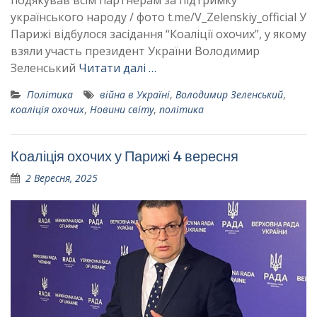
подякував всім партнерам за підтримку
українського народу / фото t.me/V_Zelenskiy_official У
Парижі відбулося засідання “Коаліції охочих”, у якому
взяли участь президент України Володимир
Зеленський
Читати далі …
Політика
війна в Україні
,
Володимир Зеленський
,
коаліція охочих
,
Новини світу
,
політика
Коаліція охочих у Парижі 4 вересня
2 Вересня, 2025