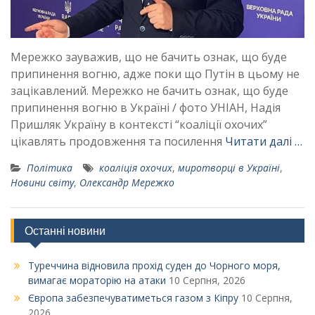
Мережко зауважив, що не бачить ознак, що буде
припинення вогню, адже поки що Путін в цьому не
зацікавлений. Мережко не бачить ознак, що буде
припинення вогню в Україні / фото УНІАН, Надія
Пришляк Україну в контексті “коаліції охочих”
цікавлять продовження та посилення
Читати далі …
Політика
коаліція охочих
,
миротворці в Україні
,
Новини світу
,
Олександр Мережко
Останні новини
Туреччина відновила прохід суден до Чорного моря,
вимагає мораторію на атаки
10 Серпня, 2026
Європа забезпечуватиметься газом з Кіпру
10 Серпня,
2026