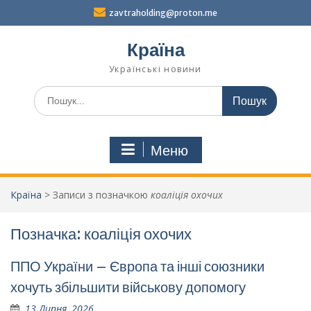
Перейти
zavtraholding@proton.me
до
вмісту
Країна
Українські новини
Шукати:
Меню
Країна
>
Записи з позначкою
коаліція охочих
Позначка:
коаліція охочих
ППО України – Європа та інші союзники
хочуть збільшити військову допомогу
13 Липня, 2026