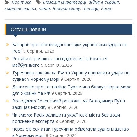
Політика
іноземні миротворці
,
війна в Україні
,
коаліція охочих
,
нато
,
Новини світу
,
Польща
,
Росія
Останні новини
Басараб про неочевидні наслідки українських ударів по
Росії
9 Серпня, 2026
Росіяни втрачають заощадження та бояться
майбутнього
9 Серпня, 2026
Туреччина закликала РФ та Україну припинити удари по
суднах у Чорному морі
9 Серпня, 2026
Денисенко про те, навіщо Туреччина блокує Чорне море
для України та РФ
9 Серпня, 2026
Володимир Зеленський розповів, як Володимир Путін
захищає Москву
8 Серпня, 2026
Чи зможе Росія залишити українські міста без води:
пояснення експерта
8 Серпня, 2026
Через сплеск атак Туреччина обмежила судноплавство
в Чорному морі
8 Серпня, 2026