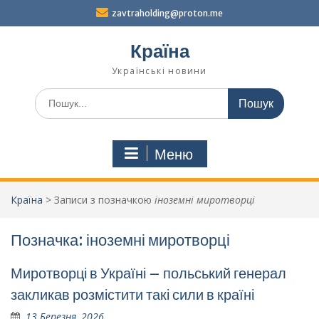
Перейти
zavtraholding@proton.me
до
вмісту
Країна
Українські новини
Шукати:
Меню
Країна
>
Записи з позначкою
іноземні миротворці
Позначка:
іноземні миротворці
Миротворці в Україні – польський генерал
закликав розмістити такі сили в країні
13 Березня, 2026