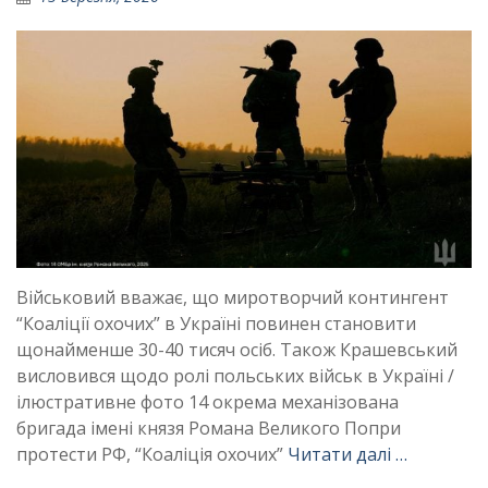
Військовий вважає, що миротворчий контингент
“Коаліції охочих” в Україні повинен становити
щонайменше 30-40 тисяч осіб. Також Крашевський
висловився щодо ролі польських військ в Україні /
ілюстративне фото 14 окрема механізована
бригада імені князя Романа Великого Попри
протести РФ, “Коаліція охочих”
Читати далі …