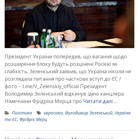
Президент України попередив, що вагання щодо
розширення блоку будуть розцінені Росією як
слабкість. Зеленський заявив, що Україна ніколи не
розглядала питання про часткове вступ до ЄС /
фото – t.me/V_Zelenskiy_official Президент
Володимир Зеленський відкинув ідею канцлера
Німеччини Фрідріха Мерца про
Читати далі …
Політика
євросоюз
,
Володимир Зеленський
,
Україна
та ЄС
,
Фрідріх Мерц