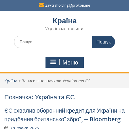
Перейти
zavtraholding@proton.me
до
вмісту
Країна
Українські новини
Шукати:
Меню
Країна
>
Записи з позначкою
Україна та ЄС
Позначка:
Україна та ЄС
ЄС схвалив оборонний кредит для України на
придбання британської зброї, – Bloomberg
10 Липня, 2026