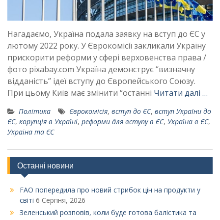
Нагадаємо, Україна подала заявку на вступ до ЄС у
лютому 2022 року. У Єврокомісії закликали Україну
прискорити реформи у сфері верховенства права /
фото pixabay.com Україна демонструє “визначну
відданість” ідеї вступу до Європейського Союзу.
При цьому Київ має змінити “останні
Читати далі …
Політика
Єврокомісія
,
вступ до ЄС
,
вступ України до
ЄС
,
корупція в Україні
,
реформи для вступу в ЄС
,
Україна в ЄС
,
Україна та ЄС
Останні новини
FAO попередила про новий стрибок цін на продукти у
світі
6 Серпня, 2026
Зеленський розповів, коли буде готова балістика та