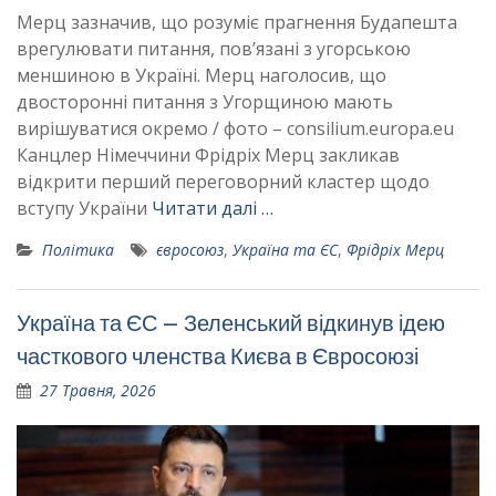
Мерц зазначив, що розуміє прагнення Будапешта
врегулювати питання, пов’язані з угорською
меншиною в Україні. Мерц наголосив, що
двосторонні питання з Угорщиною мають
вирішуватися окремо / фото – consilium.europa.eu
Канцлер Німеччини Фрідріх Мерц закликав
відкрити перший переговорний кластер щодо
вступу України
Читати далі …
Політика
євросоюз
,
Україна та ЄС
,
Фрідріх Мерц
Україна та ЄС – Зеленський відкинув ідею
часткового членства Києва в Євросоюзі
27 Травня, 2026