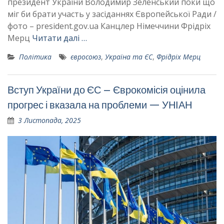
президент України Володимир Зеленський поки що
міг би брати участь у засіданнях Європейської Ради /
фото – president.gov.ua Канцлер Німеччини Фрідріх
Мерц
Читати далі …
Політика
євросоюз
,
Україна та ЄС
,
Фрідріх Мерц
Вступ України до ЄС – Єврокомісія оцінила
прогрес і вказала на проблеми — УНІАН
3 Листопада, 2025