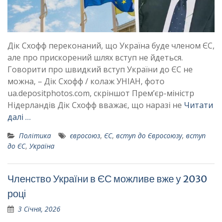
Дік Схофф переконаний, що Україна буде членом ЄС,
але про прискорений шлях вступ не йдеться.
Говорити про швидкий вступ України до ЄС не
можна, – Дік Схофф / колаж УНІАН, фото
ua.depositphotos.com, скріншот Прем’єр-міністр
Нідерландів Дік Схофф вважає, що наразі не
Читати
далі …
Політика
євросоюз
,
ЄС
,
вступ до Євросоюзу
,
вступ
до ЄС
,
Україна
Членство України в ЄС можливе вже у 2030
році
3 Січня, 2026