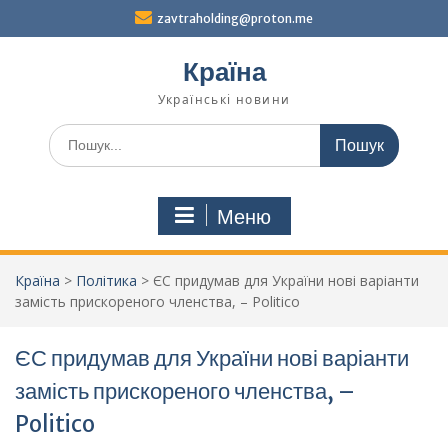
Перейти
zavtraholding@proton.me
до
вмісту
Країна
Українські новини
Шукати:
Меню
Країна
>
Політика
>
ЄС придумав для України нові варіанти
замість прискореного членства, – Politico
ЄС придумав для України нові варіанти
замість прискореного членства, –
Politico