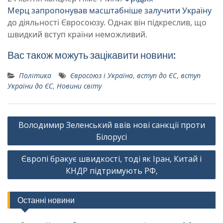
Мерц
запропонував масштабніше залучити Україну
до діяльності Євросоюзу. Однак він підкреслив, що
швидкий вступ країни неможливий.
Вас також можуть зацікавити новини:
Політика
Євросоюз і Україна
,
вступ до ЄС
,
вступ
України до ЄС
,
Новини світу
Навігація
Володимир Зеленський ввів нові санкції проти
записів
Білорусі
Європі бракує швидкості, тоді як Іран, Китай і
КНДР підтримують РФ,
Останні новини