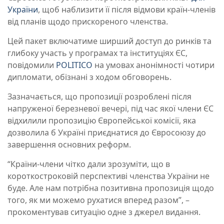
України
, щоб наблизити її після відмови країн-членів
від планів щодо прискореного членства.
Цей пакет включатиме ширший доступ до ринків та
глибоку участь у програмах та інституціях ЄС,
повідомили
POLITICO
на умовах анонімності чотири
дипломати, обізнані з ходом обговорень.
Зазначається, що пропозиції розроблені після
напруженої березневої вечері, під час якої члени ЄС
відхилили пропозицію Європейської комісії, яка
дозволила б Україні приєднатися до Євросоюзу до
завершення основних реформ.
“Країни-члени чітко дали зрозуміти, що в
короткостроковій перспективі членства України не
буде. Але нам потрібна позитивна пропозиція щодо
того, як ми можемо рухатися вперед разом”, –
прокоментував ситуацію одне з джерел видання.