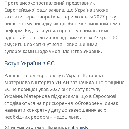
Проте високопоставлений представник
Європейської ради заявив, що Україна зможе
закрити переговорні кластери до кінця 2027 року
лише в тому випадку, якщо збереже нинішній темп
реформ. Будь-яка угода про вступ вимагатиме
одностайної політичної підтримки всіх 27 країн ЄС і
змусить блок зіткнутися з невирішеними
суперечками щодо умов членства України.
Вступ України в ЄС
Раніше посол Євросоюзу в Україні Катаріна
Матернова в інтерв’ю УНІАН зазначила, що офіційно
ЄС не позиціонував 2027 рік як дату вступу
України. Матернова підкреслила, що в Євросоюзі
сподіваються на прискорення обговорень, однак
називати конкретну дату до завершення всіх
необхідних реформ – недоцільно.
24 квітня канцлер Німеччини
Фрідріх