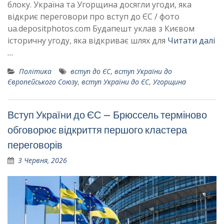
блоку. Україна та Угорщина досягли угоди, яка
відкриє переговори про вступ до ЄС / фото
ua.depositphotos.com Будапешт уклав з Києвом
історичну угоду, яка відкриває шлях для
Читати далі
…
Політика
вступ до ЄС
,
вступ України до
Європейського Союзу
,
вступ України до ЄС
,
Угорщина
Вступ України до ЄС – Брюссель терміново
обговорює відкриття першого кластера
переговорів
3 Червня, 2026