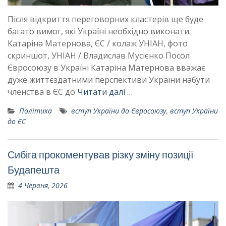
Після відкриття переговорних кластерів ще буде
багато вимог, які Україні необхідно виконати.
Катаріна Матернова, ЄС / колаж УНІАН, фото
скриншот, УНІАН / Владислав Мусієнко Посол
Євросоюзу в Україні Катаріна Матернова вважає
дуже життєздатними перспективи України набути
членства в ЄС до
Читати далі …
Політика
вступ України до Євросоюзу
,
вступ України
до ЄС
Сибіга прокоментував різку зміну позиції
Будапешта
4 Червня, 2026