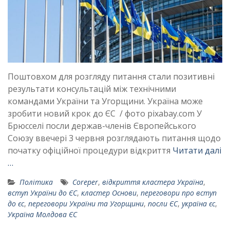
Поштовхом для розгляду питання стали позитивні
результати консультацій між технічними
командами України та Угорщини. Україна може
зробити новий крок до ЄС / фото pixabay.com У
Брюсселі посли держав-членів Європейського
Союзу ввечері 3 червня розглядають питання щодо
початку офіційної процедури відкриття
Читати далі
…
Політика
Coreper
,
відкриття кластера Україна
,
вступ України до ЄС
,
кластер Основи
,
переговори про вступ
до єс
,
переговори України та Угорщини
,
посли ЄС
,
україна єс
,
Україна Молдова ЄС