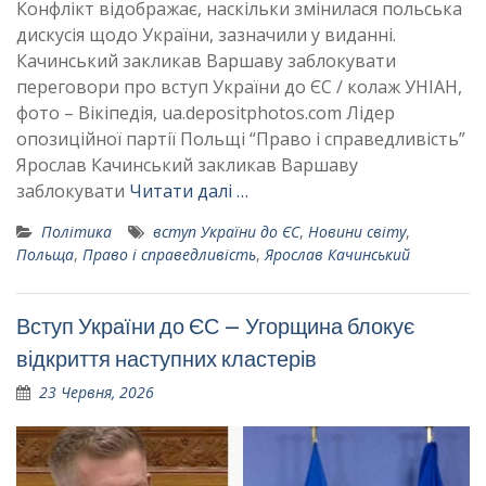
Конфлікт відображає, наскільки змінилася польська
дискусія щодо України, зазначили у виданні.
Качинський закликав Варшаву заблокувати
переговори про вступ України до ЄС / колаж УНІАН,
фото – Вікіпедія, ua.depositphotos.com Лідер
опозиційної партії Польщі “Право і справедливість”
Ярослав Качинський закликав Варшаву
заблокувати
Читати далі …
Політика
вступ України до ЄС
,
Новини світу
,
Польща
,
Право і справедливість
,
Ярослав Качинський
Вступ України до ЄС – Угорщина блокує
відкриття наступних кластерів
23 Червня, 2026