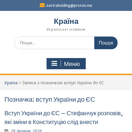
Перейти
zavtraholding@proton.me
до
вмісту
Країна
Українські новини
Шукати:
Меню
Країна
>
Записи з позначкою
вступ України до ЄС
Позначка:
вступ України до ЄС
Вступ України до ЄС – Стефанчук розповів,
які зміни в Конституцію слід внести
29 Червня, 2026