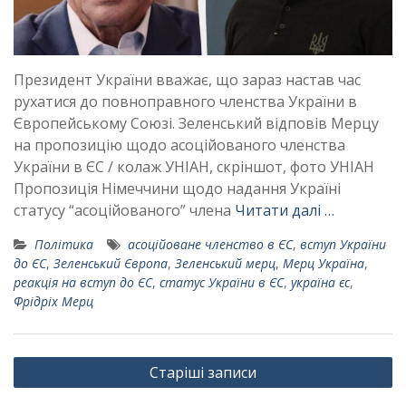
Президент України вважає, що зараз настав час
рухатися до повноправного членства України в
Європейському Союзі. Зеленський відповів Мерцу
на пропозицію щодо асоційованого членства
України в ЄС / колаж УНІАН, скріншот, фото УНІАН
Пропозиція Німеччини щодо надання Україні
статусу “асоційованого” члена
Читати далі …
Політика
асоційоване членство в ЄС
,
вступ України
до ЄС
,
Зеленський Європа
,
Зеленський мерц
,
Мерц Україна
,
реакція на вступ до ЄС
,
статус України в ЄС
,
україна єс
,
Фрідріх Мерц
Навігація
Старіші записи
за