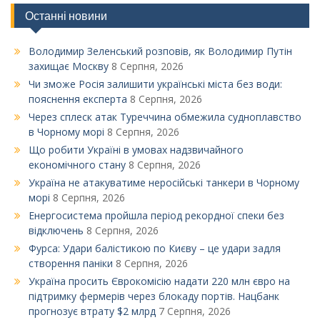
записами
Останні новини
Володимир Зеленський розповів, як Володимир Путін
захищає Москву
8 Серпня, 2026
Чи зможе Росія залишити українські міста без води:
пояснення експерта
8 Серпня, 2026
Через сплеск атак Туреччина обмежила судноплавство
в Чорному морі
8 Серпня, 2026
Що робити Україні в умовах надзвичайного
економічного стану
8 Серпня, 2026
Україна не атакуватиме неросійські танкери в Чорному
морі
8 Серпня, 2026
Енергосистема пройшла період рекордної спеки без
відключень
8 Серпня, 2026
Фурса: Удари балістикою по Києву – це удари задля
створення паніки
8 Серпня, 2026
Україна просить Єврокомісію надати 220 млн євро на
підтримку фермерів через блокаду портів. Нацбанк
прогнозує втрату $2 млрд
7 Серпня, 2026