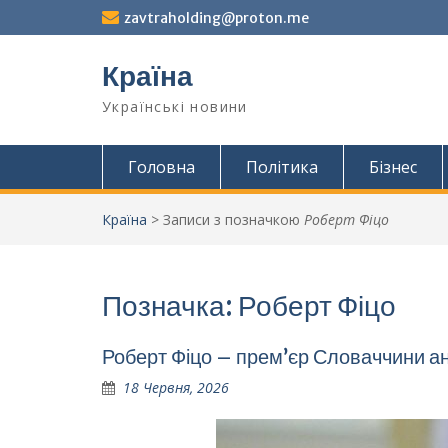
Перейти
zavtraholding@proton.me
до
вмісту
Країна
Українські новини
Головна
Політика
Бізнес
Країна
>
Записи з позначкою
Роберт Фіцо
Позначка:
Роберт Фіцо
Роберт Фіцо – прем’єр Словаччини ан
18 Червня, 2026