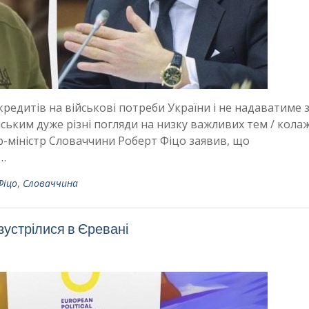
редитів на військові потреби України і не надаватиме
ським дуже різні погляди на низку важливих тем / кола
єр-міністр Словаччини Роберт Фіцо заявив, що
 …
Фіцо
,
Словаччина
зустрілися в Єревані