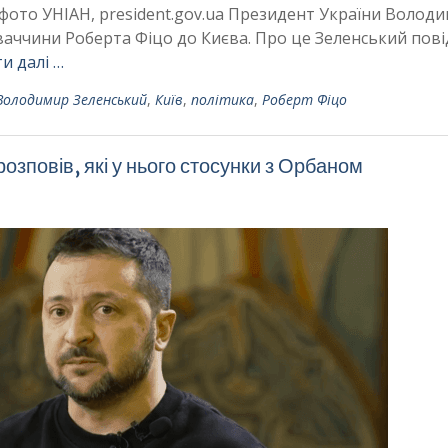
 фото УНІАН, president.gov.ua Президент України Волод
ваччини Роберта Фіцо до Києва. Про це Зеленський пов
и далі …
Володимир Зеленський
,
Київ
,
політика
,
Роберт Фіцо
зповів, які у нього стосунки з Орбаном