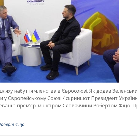
ляху набуття членства в Євросоюзі. Як додав Зеленськи
ни у Європейському Союзі / скриншот Президент Україн
евані з премʼєр-міністром Словаччини Робертом Фіцо. П
Роберт Фіцо