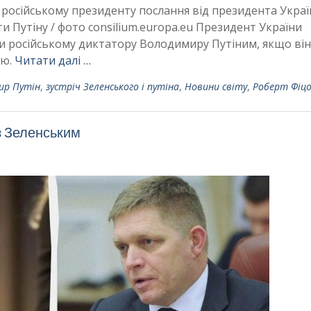
російському президенту послання від президента Украї
 Путіну / фото consilium.europa.eu Президент України
 російському диктатору Володимиру Путіним, якщо він
ою.
Читати далі …
ир Путін
,
зустріч Зеленського і путіна
,
Новини світу
,
Роберт Фіц
із Зеленським