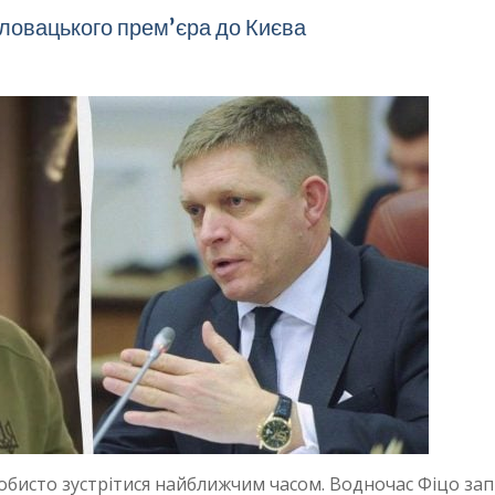
словацького премʼєра до Києва
обисто зустрітися найближчим часом. Водночас Фіцо за