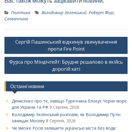
Вас також можуть зацікавити новини:
Політика
Володимир Зеленський
,
Роберт Фіцо
,
Словаччина
Навігація
Сергій Пашинський відкинув звинувачення
записів
проти Fire Point
Фурса про Міндічгейт: Брудне рєшалово в якійсь
дорогій хаті
Останні новини
Денисенко про те, навіщо Туреччина блокує Чорне море
для України та РФ
9 Серпня, 2026
Володимир Зеленський розповів, як Володимир Путін
захищає Москву
8 Серпня, 2026
Чи зможе Росія залишити українські міста без води: