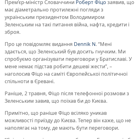
Прем’єр-міністр Словаччини
Роберт Фіцо
заявив, що
має діаметрально протилежні погляди з
українським президентом Володимиром
Зеленським на такі питання війна, нафта, кредити і
зброя.
Про це повідомляє видання
Dennik N
. “Мені
здається, що Зеленський був досить гнучким. Ми
спробуємо організувати переговори у Братиславі. У
мене немає підстав робити дешеві жести”, –
наголосив Фіцо на саміті Європейської політичної
спільноти в Єревані.
Раніше, 2 травня, Фіцо після телефонної розмови з
Зеленським завив, що поїхав би до Києва.
Примітно, що раніше Фіцо всіляко уникав
можливості приїзду до Києва. Тепер він каже, що не
наполягає на тому, де мають бути переговори.