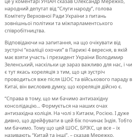
це у коментарі УНІАН сказав Олександр Мережко,
народний депутат від “Слуги народу”, голова
Комітету Верховної Ради України з питань
зовнішньої політики та міжпарламентського
співробітництва.
Відповідаючи на запитання, на що очікувати від
зустрічі “коаліції охочих” в Парижі 4 вересня, в якій
має взяти участь і президент України Володимир
Зеленський, наскільки це зараз важливо для нас, і чи
є тут якась кореляція з тим, що ця зустріч
проводиться вже після ШОС та військового параду в
Китаї, він висловив думку, що кореляція дійсно є.
“Справа в тому, що ми бачимо антизахідну
консолідацію… Формується на наших очах
антизахідна коліція. На чолі з Китаєм, Росією. І дуже
дивно, що дрейфувати в цей бік починає Індія. Тобто
ми бачимо. Тому що цей ШОС, БРІКС, це все – їх
називають “Китай та інші”, – сказав Мережко.