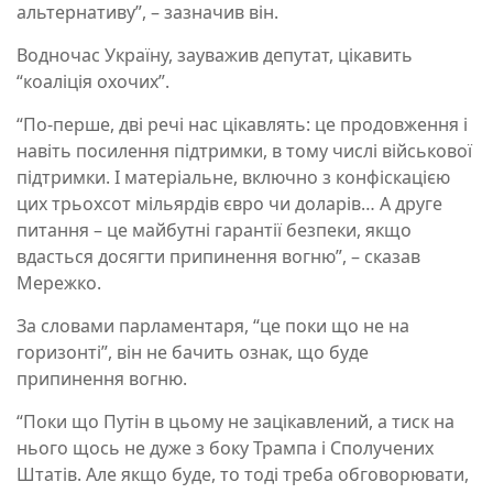
альтернативу”, – зазначив він.
Водночас Україну, зауважив депутат, цікавить
“коаліція охочих”.
“По-перше, дві речі нас цікавлять: це продовження і
навіть посилення підтримки, в тому числі військової
підтримки. І матеріальне, включно з конфіскацією
цих трьохсот мільярдів євро чи доларів… А друге
питання – це майбутні гарантії безпеки, якщо
вдасться досягти припинення вогню”, – сказав
Мережко.
За словами парламентаря, “це поки що не на
горизонті”, він не бачить ознак, що буде
припинення вогню.
“Поки що Путін в цьому не зацікавлений, а тиск на
нього щось не дуже з боку Трампа і Сполучених
Штатів. Але якщо буде, то тоді треба обговорювати,