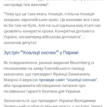
насправді теж важлива”.
“Тому що це така якась позиція, спільна позиція
західних, європейських країн. Це важливо все-таки,
як би там не було. Але на сьогоднішньому етапі нас
цікавлять конкретні кроки. Конкретна допомога
Україні, насамперед військова допомога”, –
зазначив депутат.
Зустріч “Коаліції охочих” у Парижі
Як повідомлялося, раніше видання Bloomberg із
посиланням на заяву Єлисейського палацу
зазначило, що президент Франції Емманюель
Макрон 4 вересня
проведе саміт “коаліції охочих”
,
аби продовжити обговорення питання про
післявоєнні гарантії безпеки для України.
Зазначається, що президент України Володимир
Зеленський особисто візьме участь у зустрічі. Низка