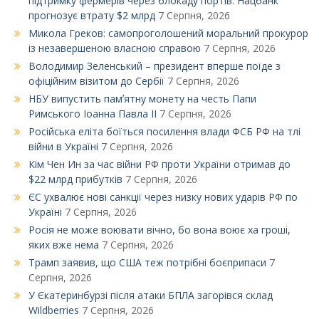
підтримку фермерів через блокаду портів. Нацбанк
прогнозує втрату $2 млрд
7 Серпня, 2026
Микола Греков: самопроголошений моральний прокурор
із незавершеною власною справою
7 Серпня, 2026
Володимир Зеленський – президент вперше поїде з
офіційним візитом до Сербії
7 Серпня, 2026
НБУ випустить памʼятну монету на честь Папи
Римського Іоанна Павла ІІ
7 Серпня, 2026
Російська еліта боїться посилення влади ФСБ РФ на тлі
війни в Україні
7 Серпня, 2026
Кім Чен Ин за час війни РФ проти України отримав до
$22 млрд прибутків
7 Серпня, 2026
ЄС ухвалює нові санкції через низку нових ударів РФ по
Україні
7 Серпня, 2026
Росія не може воювати вічно, бо вона воює ха гроші,
яких вже нема
7 Серпня, 2026
Трамп заявив, що США теж потрібні боєприпаси
7
Серпня, 2026
У Єкатеринбурзі після атаки БПЛА загорівся склад
Wildberries
7 Серпня, 2026