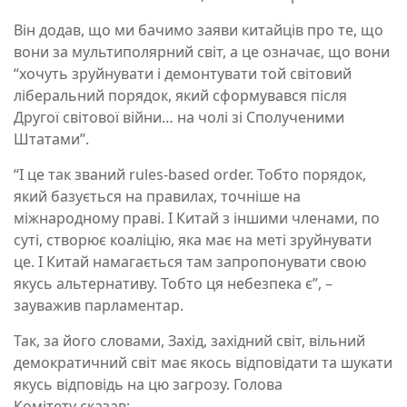
Він додав, що ми бачимо заяви китайців про те, що
вони за мультиполярний світ, а це означає, що вони
“хочуть зруйнувати і демонтувати той світовий
ліберальний порядок, який сформувався після
Другої світової війни… на чолі зі Сполученими
Штатами”.
“І це так званий rules-based order. Тобто порядок,
який базується на правилах, точніше на
міжнародному праві. І Китай з іншими членами, по
суті, створює коаліцію, яка має на меті зруйнувати
це. І Китай намагається там запропонувати свою
якусь альтернативу. Тобто ця небезпека є”, –
зауважив парламентар.
Так, за його словами, Захід, західний світ, вільний
демократичний світ має якось відповідати та шукати
якусь відповідь на цю загрозу. Голова
Комітету сказав: