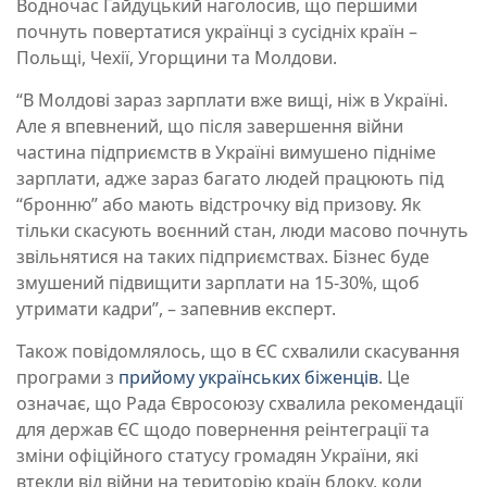
Водночас Гайдуцький наголосив, що першими
почнуть повертатися українці з сусідніх країн –
Польщі, Чехії, Угорщини та Молдови.
“В Молдові зараз зарплати вже вищі, ніж в Україні.
Але я впевнений, що після завершення війни
частина підприємств в Україні вимушено підніме
зарплати, адже зараз багато людей працюють під
“бронню” або мають відстрочку від призову. Як
тільки скасують воєнний стан, люди масово почнуть
звільнятися на таких підприємствах. Бізнес буде
змушений підвищити зарплати на 15-30%, щоб
утримати кадри”, – запевнив експерт.
Також повідомлялось, що в ЄС схвалили скасування
програми з
прийому українських біженців
. Це
означає, що Рада Євросоюзу схвалила рекомендації
для держав ЄС щодо повернення реінтеграції та
зміни офіційного статусу громадян України, які
втекли від війни на територію країн блоку, коли