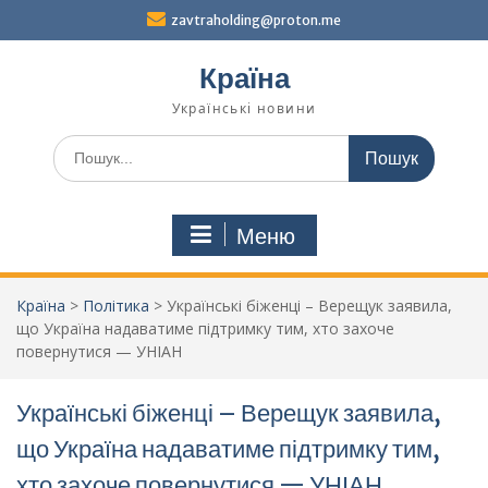
Перейти
zavtraholding@proton.me
до
вмісту
Країна
Українські новини
Шукати:
Меню
Країна
>
Політика
>
Українські біженці – Верещук заявила,
що Україна надаватиме підтримку тим, хто захоче
повернутися — УНІАН
Українські біженці – Верещук заявила,
що Україна надаватиме підтримку тим,
хто захоче повернутися — УНІАН