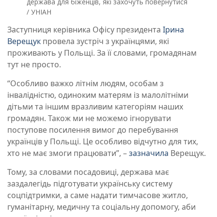
держава для біженців, які захочуть повернутися
/ УНІАН
Заступниця керівника Офісу президента
Ірина
Верещук
провела зустріч з українцями, які
проживають у Польщі. За її словами, громадянам
тут не просто.
“Особливо важко літнім людям, особам з
інвалідністю, одиноким матерям із малолітніми
дітьми та іншим вразливим категоріям наших
громадян. Також ми не можемо ігнорувати
поступове посилення вимог до перебування
українців у Польщі. Це особливо відчутно для тих,
хто не має змоги працювати”, –
зазначила
Верещук.
Тому, за словами посадовиці, держава має
заздалегідь підготувати українську систему
соцпідтримки, а саме надати тимчасове житло,
гуманітарну, медичну та соціальну допомогу, аби