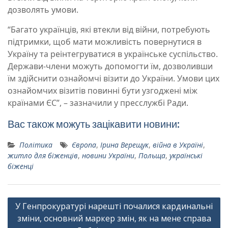
дозволять умови.
“Багато українців, які втекли від війни, потребують
підтримки, щоб мати можливість повернутися в
Україну та реінтегруватися в українське суспільство.
Держави-члени можуть допомогти їм, дозволивши
їм здійснити ознайомчі візити до України. Умови цих
ознайомчих візитів повинні бути узгоджені між
країнами ЄС”, – зазначили у пресслужбі Ради.
Вас також можуть зацікавити новини:
Політика
Європа
,
Ірина Верещук
,
війна в Україні
,
житло для біженців
,
новини України
,
Польща
,
українські
біженці
Навігація
У Генпрокуратурі нарешті почалися кардинальні
записів
зміни, основний маркер змін, як на мене справа