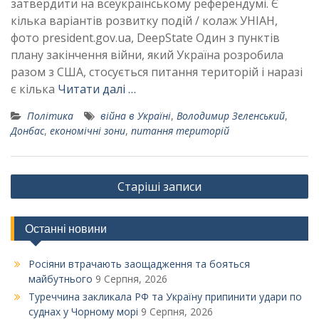
затвердити на всеукраїнському референдумі. Є
кілька варіантів розвитку подій / колаж УНІАН,
фото president.gov.ua, DeepState Один з пунктів
плану закінчення війни, який Україна розробила
разом з США, стосується питання територій і наразі
є кілька
Читати далі …
Політика
війна в Україні
,
Володимир Зеленський
,
Донбас
,
економічні зони
,
питання територій
Навігація
Старіші записи
за
записами
Останні новини
Росіяни втрачають заощадження та бояться
майбутнього
9 Серпня, 2026
Туреччина закликала РФ та Україну припинити удари по
суднах у Чорному морі
9 Серпня, 2026