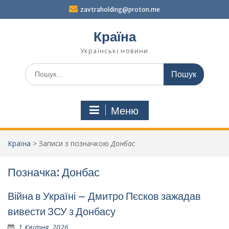
Перейти
zavtraholding@proton.me
до
вмісту
Країна
Українські новини
Шукати:
Меню
Країна
>
Записи з позначкою
Донбас
Позначка:
Донбас
Війна в Україні – Дмитро Пєсков зажадав
вивести ЗСУ з Донбасу
1 Квітня, 2026