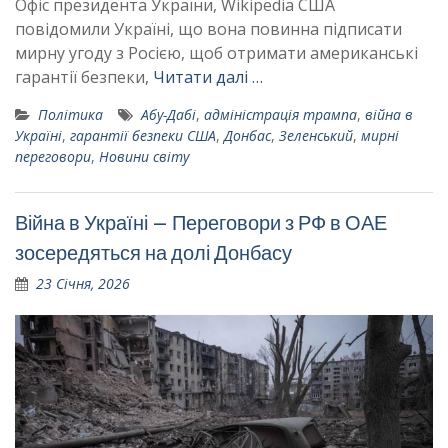
Офіс президента України, Wikipedia США
повідомили Україні, що вона повинна підписати
мирну угоду з Росією, щоб отримати американські
гарантії безпеки,
Читати далі …
Політика
Абу-Дабі
,
адміністрація трампа
,
війна в
Україні
,
гарантії безпеки США
,
Донбас
,
Зеленський
,
мирні
переговори
,
Новини світу
Війна в Україні – Переговори з РФ в ОАЕ
зосередяться на долі Донбасу
23 Січня, 2026