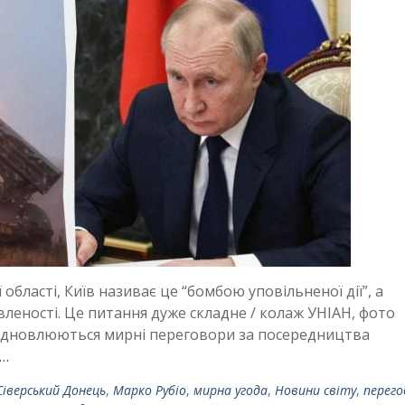
бласті, Київ називає це “бомбою уповільненої дії”, а
еності. Це питання дуже складне / колаж УНІАН, фото
 відновлюються мирні переговори за посередництва
 …
Сіверський Донець
,
Марко Рубіо
,
мирна угода
,
Новини світу
,
перего