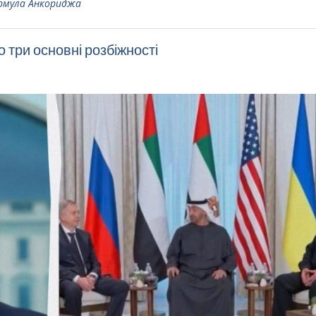
рмула Анкориджа
 три основні розбіжності