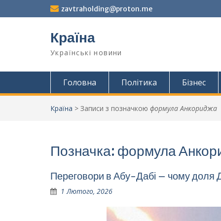
Перейти
zavtraholding@proton.me
до
вмісту
Країна
Українські новини
Головна
Політика
Бізнес
Країна
>
Записи з позначкою
формула Анкориджа
Позначка:
формула Анкор
Переговори в Абу-Дабі – чому доля 
1 Лютого, 2026