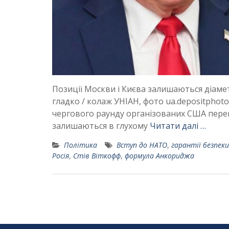
Позиції Москви і Києва залишаються діам
гладко / колаж УНІАН, фото ua.depositphot
чергового раунду організованих США перег
залишаються в глухому
Читати далі …
Політика
Вступ до НАТО
,
гарантії безпеки
Росія
,
Стів Віткофф
,
формула Анкориджа