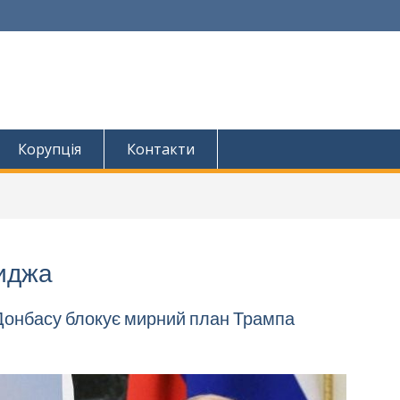
Корупція
Контакти
иджа
Донбасу блокує мирний план Трампа