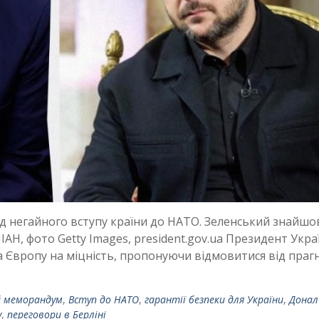
д негайного вступу країни до НАТО. Зеленський знайшо
ІАН, фото Getty Images, president.gov.ua Президент Укра
Європу на міцність, пропонуючи відмовитися від праг
 меморандум
,
Вступ до НАТО
,
гарантії безпеки для України
,
Донал
у
,
переговори в Берліні