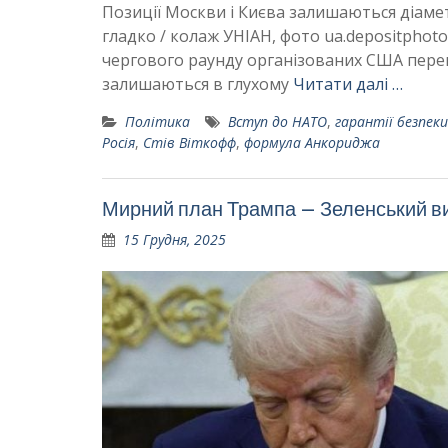
Позиції Москви і Києва залишаються діам
гладко / колаж УНІАН, фото ua.depositphot
чергового раунду організованих США перег
залишаються в глухому
Читати далі …
Політика
Вступ до НАТО
,
гарантії безпеки
Росія
,
Стів Віткофф
,
формула Анкориджа
Мирний план Трампа – Зеленський ви
15 Грудня, 2025