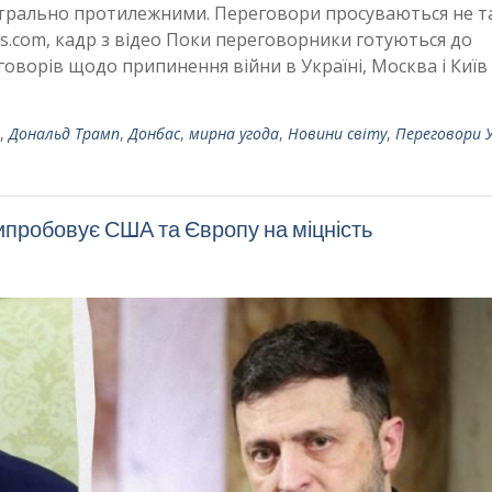
етрально протилежними. Переговори просуваються не т
os.com, кадр з відео Поки переговорники готуються до
оворів щодо припинення війни в Україні, Москва і Київ
,
Дональд Трамп
,
Донбас
,
мирна угода
,
Новини світу
,
Переговори 
пробовує США та Європу на міцність