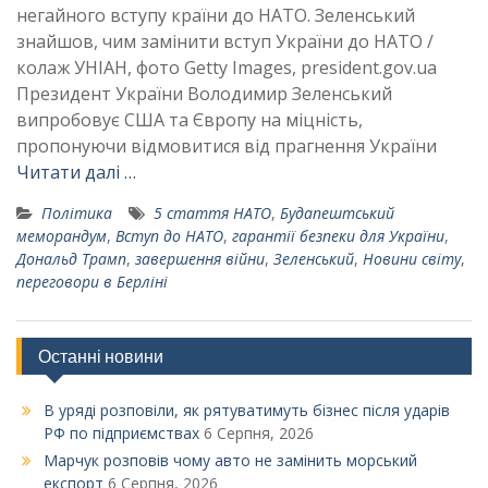
негайного вступу країни до НАТО. Зеленський
знайшов, чим замінити вступ України до НАТО /
колаж УНІАН, фото Getty Images, president.gov.ua
Президент України Володимир Зеленський
випробовує США та Європу на міцність,
пропонуючи відмовитися від прагнення України
Читати далі …
Політика
5 стаття НАТО
,
Будапештський
меморандум
,
Вступ до НАТО
,
гарантії безпеки для України
,
Дональд Трамп
,
завершення війни
,
Зеленський
,
Новини світу
,
переговори в Берліні
Останні новини
В уряді розповіли, як рятуватимуть бізнес після ударів
РФ по підприємствах
6 Серпня, 2026
Марчук розповів чому авто не замінить морський
експорт
6 Серпня, 2026