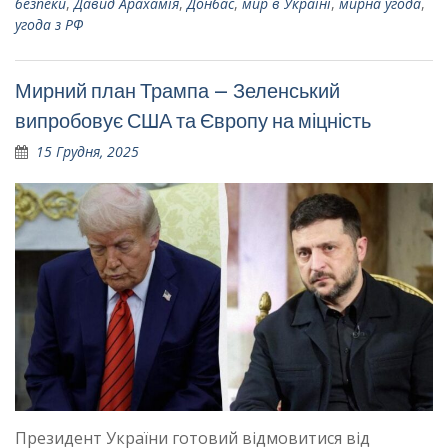
безпеки
,
Давид Арахамія
,
Донбас
,
мир в Україні
,
мирна угода
,
угода з РФ
Мирний план Трампа – Зеленський
випробовує США та Європу на міцність
15 Грудня, 2025
Президент України готовий відмовитися від