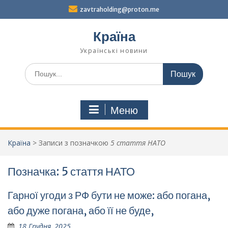
Перейти
zavtraholding@proton.me
до
вмісту
Країна
Українські новини
Шукати:
Меню
Країна
>
Записи з позначкою
5 стаття НАТО
Позначка:
5 стаття НАТО
Гарної угоди з РФ бути не може: або погана,
або дуже погана, або її не буде,
18 Грудня, 2025