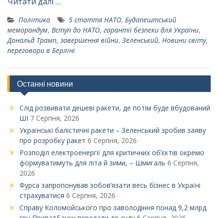
Читати далі …
Політика
5 стаття НАТО
,
Будапештський
меморандум
,
Вступ до НАТО
,
гарантії безпеки для України
,
Дональд Трамп
,
завершення війни
,
Зеленський
,
Новини світу
,
переговори в Берліні
Останні новини
Слід розвивати дешеві ракети, де потім буде вбудований
ШІ
7 Серпня, 2026
Українські балістичні ракети – Зеленський зробив заяву
про розробку ракет
6 Серпня, 2026
Розподіл електроенергії для критичних обʼєктів окремо
формуватимуть для літа й зими, – Шмигаль
6 Серпня,
2026
Фурса запропонував зобов’язати весь бізнес в Україні
страхуватися
6 Серпня, 2026
Справу Коломойського про заволодіння понад 9,2 млрд
грн ПриватБанку передали до суду
6 Серпня, 2026