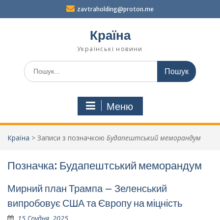
Перейти
zavtraholding@proton.me
до
вмісту
Країна
Українські новини
Шукати:
Меню
Країна
>
Записи з позначкою
Будапештський меморандум
Позначка:
Будапештський меморандум
Мирний план Трампа – Зеленський
випробовує США та Європу на міцність
15 Грудня, 2025