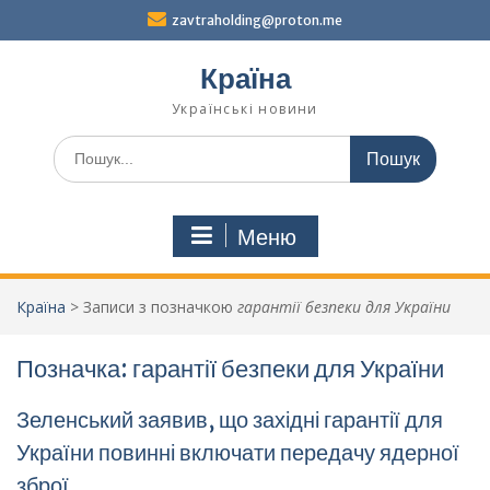
Перейти
zavtraholding@proton.me
до
вмісту
Країна
Українські новини
Шукати:
Меню
Країна
>
Записи з позначкою
гарантії безпеки для України
Позначка:
гарантії безпеки для України
Зеленський заявив, що західні гарантії для
України повинні включати передачу ядерної
зброї