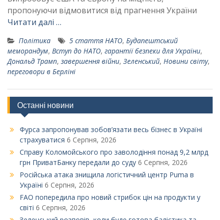
пропонуючи відмовитися від прагнення України
Читати далі …
Політика
5 стаття НАТО
,
Будапештський
меморандум
,
Вступ до НАТО
,
гарантії безпеки для України
,
Дональд Трамп
,
завершення війни
,
Зеленський
,
Новини світу
,
переговори в Берліні
Останні новини
Фурса запропонував зобов’язати весь бізнес в Україні
страхуватися
6 Серпня, 2026
Справу Коломойського про заволодіння понад 9,2 млрд
грн ПриватБанку передали до суду
6 Серпня, 2026
Російська атака знищила логістичний центр Puma в
Україні
6 Серпня, 2026
FAO попередила про новий стрибок цін на продукти у
світі
6 Серпня, 2026
Зеленський розповів, коли буде готова балістика та