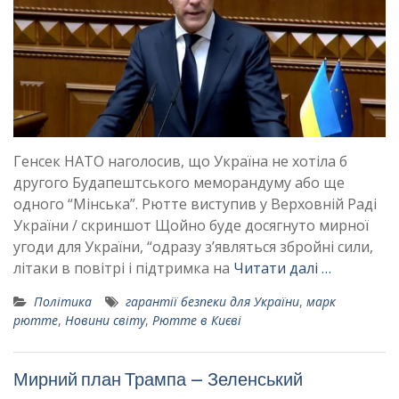
Генсек НАТО наголосив, що Україна не хотіла б
другого Будапештського меморандуму або ще
одного “Мінська”. Рютте виступив у Верховній Раді
України / скриншот Щойно буде досягнуто мирної
угоди для України, “одразу з’являться збройні сили,
літаки в повітрі і підтримка на
Читати далі …
Політика
гарантії безпеки для України
,
марк
рютте
,
Новини світу
,
Рютте в Києві
Мирний план Трампа – Зеленський