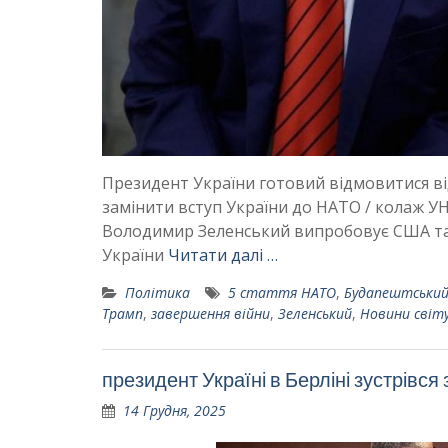
Президент України готовий відмовитися ві
замінити вступ України до НАТО / колаж УН
Володимир Зеленський випробовує США та 
України
Читати далі …
Політика
5 стаття НАТО
,
Будапештський
Трамп
,
завершення війни
,
Зеленський
,
Новини світ
президент Україні в Берліні зустрівс
14 Грудня, 2025