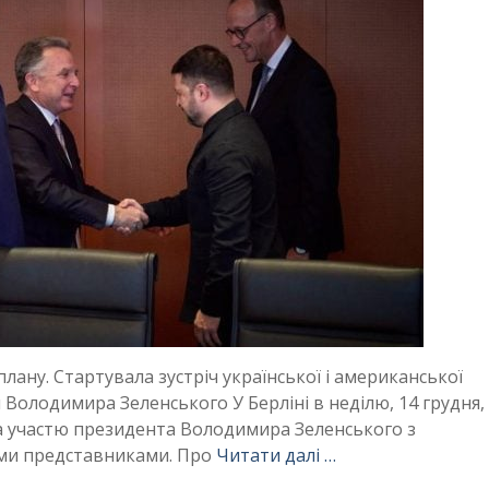
ану. Стартувала зустріч української і американської
л Володимира Зеленського У Берліні в неділю, 14 грудня,
 за участю президента Володимира Зеленського з
ми представниками. Про
Читати далі …