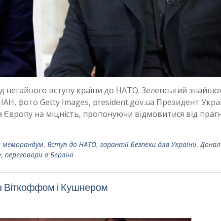
д негайного вступу країни до НАТО. Зеленський знайшо
ІАН, фото Getty Images, president.gov.ua Президент Укра
Європу на міцність, пропонуючи відмовитися від праг
 меморандум
,
Вступ до НАТО
,
гарантії безпеки для України
,
Донал
у
,
переговори в Берліні
я з Віткоффом і Кушнером