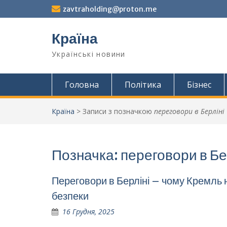
Перейти
zavtraholding@proton.me
до
вмісту
Країна
Українські новини
Головна
Політика
Бізнес
Країна
>
Записи з позначкою
переговори в Берліні
Позначка:
переговори в Бе
Переговори в Берліні – чому Кремль н
безпеки
16 Грудня, 2025