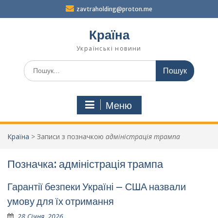
Перейти
zavtraholding@proton.me
до
вмісту
Країна
Українські новини
Шукати:
Меню
Країна
>
Записи з позначкою
адміністрація трампа
Позначка:
адміністрація трампа
Гарантії безпеки Україні – США назвали
умову для їх отримання
28 Січня, 2026