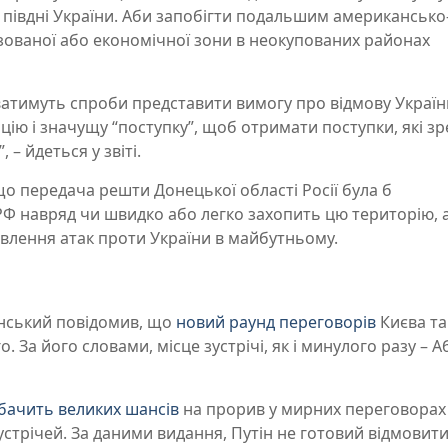
півдні України. Аби запобігти подальшим американсько
ованої або економічної зони в неокупованих районах
ватимуть спроби представити вимогу про відмову Україн
ицію і значущу “поступку”, щоб отримати поступки, які 
– йдеться у звіті.
о передача решти Донецької області Росії була б
РФ навряд чи швидко або легко захопить цю територію, 
овлення атак проти України в майбутньому.
нський повідомив, що
новий раунд переговорів
Києва та
. За його словами, місце зустрічі, як і минулого разу – А
бачить великих шансів
на прорив у мирних переговорах
стрічей. За даними видання, Путін не готовий відмовити