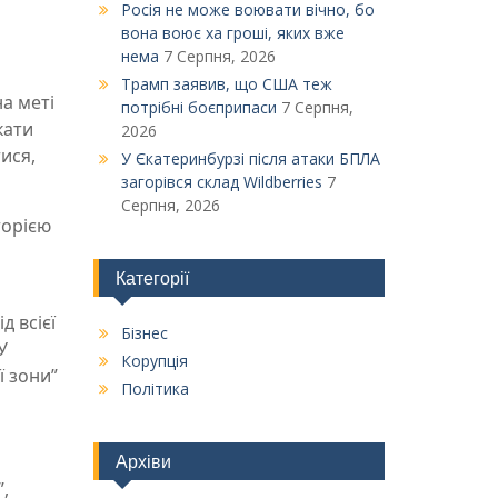
Росія не може воювати вічно, бо
вона воює ха гроші, яких вже
нема
7 Серпня, 2026
Трамп заявив, що США теж
а меті
потрібні боєприпаси
7 Серпня,
кати
2026
ися,
У Єкатеринбурзі після атаки БПЛА
загорівся склад Wildberries
7
Серпня, 2026
торією
Категорії
д всієї
Бізнес
У
Корупція
ї зони”
Політика
Архіви
,