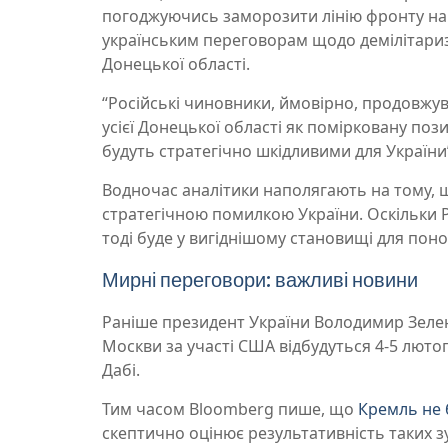
погоджуючись заморозити лінію фронту на 
українським переговорам щодо демілітариз
Донецької області.
“Російські чиновники, ймовірно, продовжу
усієї Донецької області як помірковану поз
будуть стратегічно шкідливими для України”, 
Водночас аналітики наполягають на тому, щ
стратегічною помилкою України. Оскільки 
тоді буде у вигіднішому становищі для пон
Мирні переговори: важливі новини
Раніше президент України Володимир Зеле
Москви за участі США відбудуться 4-5 лютого
Дабі.
Тим часом Bloomberg пише, що
Кремль не 
скептично оцінює результативність таких зу