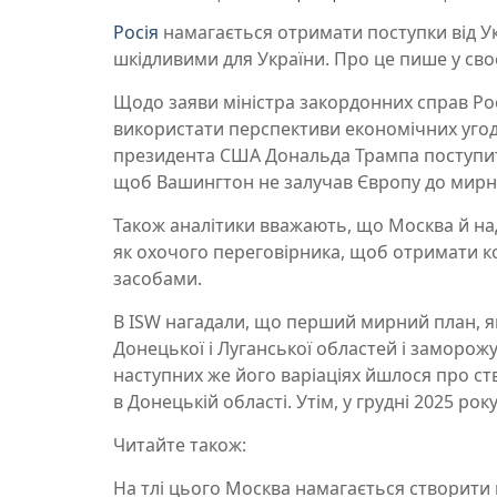
Росія
намагається отримати поступки від Ук
шкідливими для України. Про це пише у св
Щодо заяви міністра закордонних справ Рос
використати перспективи економічних угод
президента США Дональда Трампа поступит
щоб Вашингтон не залучав Європу до мирн
Також аналітики вважають, що Москва й на
як охочого переговірника, щоб отримати 
засобами.
В ISW нагадали, що перший мирний план, яки
Донецької і Луганської областей і заморожув
наступних же його варіаціях йшлося про ст
в Донецькій області. Утім, у грудні 2025 ро
Читайте також:
На тлі цього Москва намагається створити к