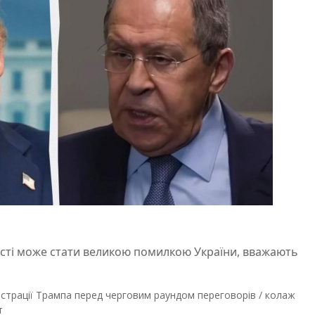
асті може стати великою помилкою України, вважають
істрації Трампа перед черговим раундом переговорів / колаж
т