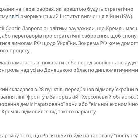
раїни на переговорах, які зрештою будуть стратегічно
оєму
звіті
американський Інститут вивчення війни (ISW).
ії Сергія Лаврова аналітики зауважили, що Кремль має н
 або переговорів про стратегічні озброєння, щоб спону
ися вимогам РФ щодо України. Зокрема РФ хоче домогт
ого процесу.
далі намагається показати себе перед зовнішньою ауди
контроль над усією Донецькою областю дипломатичними
й складався з 28 пунктів, передбачав відмову України ві
ання лінії фронту в Запорізькій і Херсонській областях. 
ворення демілітаризованої зони або “вільної економічно
ку Кремль відмовився від такого варіанту.
артину того, що Росія нібито йде на так звану “поступку”