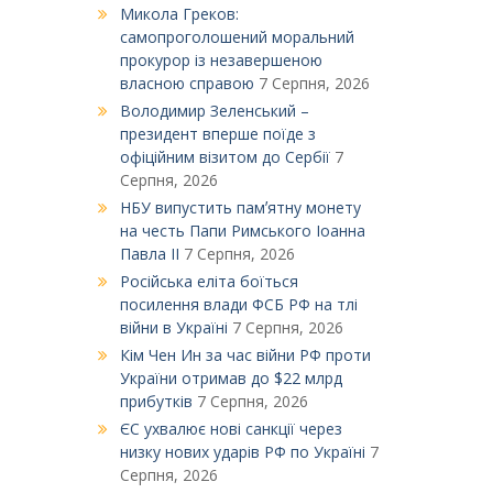
Микола Греков:
самопроголошений моральний
прокурор із незавершеною
власною справою
7 Серпня, 2026
Володимир Зеленський –
президент вперше поїде з
офіційним візитом до Сербії
7
Серпня, 2026
НБУ випустить памʼятну монету
на честь Папи Римського Іоанна
Павла ІІ
7 Серпня, 2026
Російська еліта боїться
посилення влади ФСБ РФ на тлі
війни в Україні
7 Серпня, 2026
Кім Чен Ин за час війни РФ проти
України отримав до $22 млрд
прибутків
7 Серпня, 2026
ЄС ухвалює нові санкції через
низку нових ударів РФ по Україні
7
Серпня, 2026