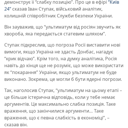
демонструє її “слабку позицію”. Про це в ефірі
“Київ
24”
сказав Іван Ступак, військовий аналітик,
колишній співробітник Служби безпеки України.
Він зауважив, що “ультиматум від росіян звучить як
хвороба, яка передається статевим шляхом”.
Ступак підкреслив, що погроза Росії виставити нові
вимоги, якщо Україна не здасть Донбас, нагадує
“крик відчаю”. Крім того, на думку аналітика, Росія
навіть до кінця ще не розуміє, що може використати
як “покарання” України, якщо ультиматум не буде
виконано. Зокрема, це могли б бути ядерні погрози.
Так, наголосив Ступак, “ультиматум на цьому етапі –
це більше істерична відповідь, коли у тебе немає
аргументів. Це максимально слабка позиція. Таке
враження, що закінчилися аргументи… Таке
враження, що є певна слабкість в економіці”, –
сказав він.