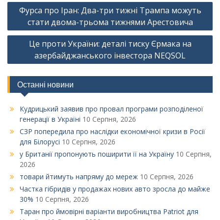
Навігація
Фурса про Іран: Два-три тижні Трампа можуть
записів
стати двома-трьома тижнями Арестовича
Це проти України: деталі тиску Єрмака на
азербайджанського інвестора NEQSOL
Останні новини
Кудрицький заявив про провал програми розподіленої
генерації в Україні
10 Серпня, 2026
СЗР попередила про наслідки економічної кризи в Росії
для Білорусі
10 Серпня, 2026
у Британії пропонують поширити її на Україну
10 Серпня,
2026
товари йтимуть напряму до мереж
10 Серпня, 2026
Частка гібридів у продажах нових авто зросла до майже
30%
10 Серпня, 2026
Таран про ймовірні варіанти виробництва Patriot для