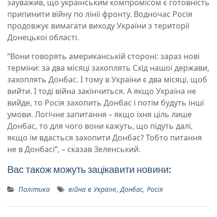
зауважив, що українським компромісом є готовність
припинити війну по лінії фронту. Водночас Росія
продовжує вимагати виходу України з території
Донецької області.
“Вони говорять американській стороні: зараз нові
терміни: за два місяці захоплять Схід нашої держави,
захоплять Донбас. І тому в України є два місяці, щоб
вийти. І тоді війна закінчиться. А якщо Україна не
вийде, то Росія захопить Донбас і потім будуть інші
умови. Логічне запитання – якщо їхня ціль лише
Донбас, то для чого вони кажуть, що підуть далі,
якщо їм вдасться захопити Донбас? Тобто питання
не в Донбасі”, – сказав Зеленський.
Вас також можуть зацікавити новини:
Політика
війна в Україні
,
Донбас
,
Росія