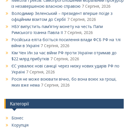
Микола Греков: самопроголошений моральний прокурор
із незавершеною власною справою
7 Серпня, 2026
Володимир Зеленський – президент вперше поїде з
офіційним візитом до Сербії
7 Серпня, 2026
НБУ випустить памʼятну монету на честь Папи
Римського Іоанна Павла ІІ
7 Серпня, 2026
Російська еліта боїться посилення влади ФСБ РФ на тлі
війни в Україні
7 Серпня, 2026
Кім Чен Ин за час війни РФ проти України отримав до
$22 млрд прибутків
7 Серпня, 2026
ЄС ухвалює нові санкції через низку нових ударів РФ по
Україні
7 Серпня, 2026
Росія не може воювати вічно, бо вона воює ха гроші,
яких вже нема
7 Серпня, 2026
Категорії
Бізнес
Корупція