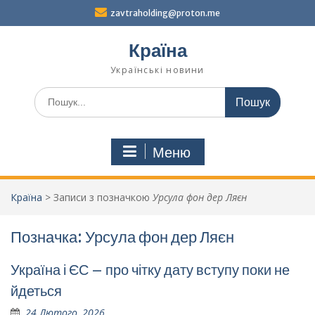
Перейти
zavtraholding@proton.me
до
вмісту
Країна
Українські новини
Шукати:
Меню
Країна
>
Записи з позначкою
Урсула фон дер Ляєн
Позначка:
Урсула фон дер Ляєн
Україна і ЄС – про чітку дату вступу поки не
йдеться
24 Лютого, 2026