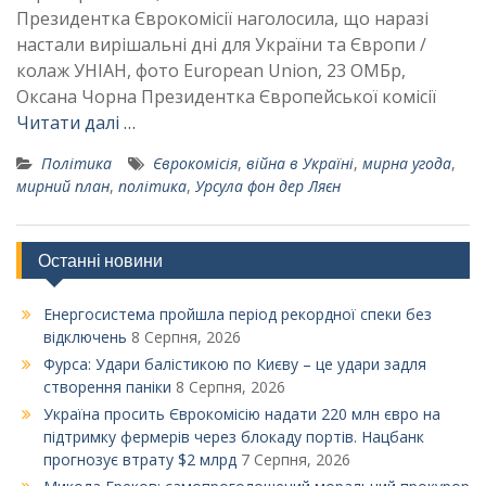
Президентка Єврокомісії наголосила, що наразі
настали вирішальні дні для України та Європи /
колаж УНІАН, фото European Union, 23 ОМБр,
Оксана Чорна Президентка Європейської комісії
Читати далі …
Політика
Єврокомісія
,
війна в Україні
,
мирна угода
,
мирний план
,
політика
,
Урсула фон дер Ляєн
Останні новини
Енергосистема пройшла період рекордної спеки без
відключень
8 Серпня, 2026
Фурса: Удари балістикою по Києву – це удари задля
створення паніки
8 Серпня, 2026
Україна просить Єврокомісію надати 220 млн євро на
підтримку фермерів через блокаду портів. Нацбанк
прогнозує втрату $2 млрд
7 Серпня, 2026