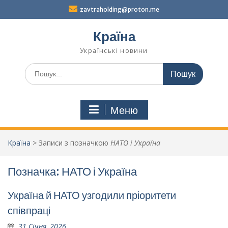
Перейти
zavtraholding@proton.me
до
вмісту
Країна
Українські новини
Шукати:
Меню
Країна
>
Записи з позначкою
НАТО і Україна
Позначка:
НАТО і Україна
Україна й НАТО узгодили пріоритети
співпраці
31 Січня, 2026