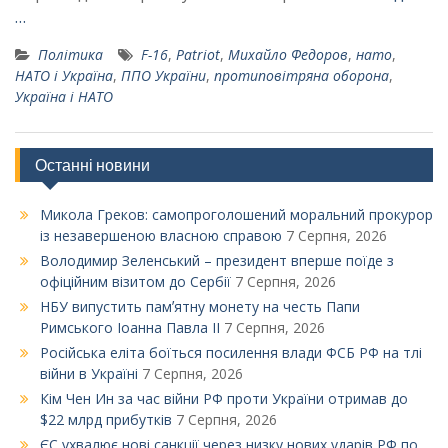
…
Політика
F-16
,
Patriot
,
Михайло Федоров
,
нато
,
НАТО і Україна
,
ППО України
,
протиповітряна оборона
,
Україна і НАТО
Останні новини
Микола Греков: самопроголошений моральний прокурор
із незавершеною власною справою
7 Серпня, 2026
Володимир Зеленський – президент вперше поїде з
офіційним візитом до Сербії
7 Серпня, 2026
НБУ випустить памʼятну монету на честь Папи
Римського Іоанна Павла ІІ
7 Серпня, 2026
Російська еліта боїться посилення влади ФСБ РФ на тлі
війни в Україні
7 Серпня, 2026
Кім Чен Ин за час війни РФ проти України отримав до
$22 млрд прибутків
7 Серпня, 2026
ЄС ухвалює нові санкції через низку нових ударів РФ по