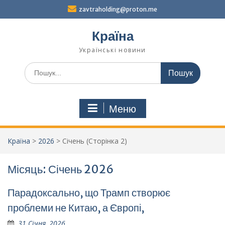
Перейти
zavtraholding@proton.me
до
вмісту
Країна
Українські новини
Шукати:
Меню
Країна
>
2026
>
Січень
(Сторінка 2)
Місяць:
Січень 2026
Парадоксально, що Трамп створює
проблеми не Китаю, а Європі,
31 Січня, 2026