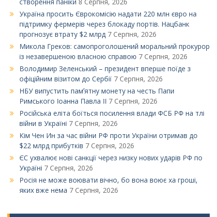
створення паніки
8 Серпня, 2026
Україна просить Єврокомісію надати 220 млн євро на
підтримку фермерів через блокаду портів. Нацбанк
прогнозує втрату $2 млрд
7 Серпня, 2026
Микола Греков: самопроголошений моральний прокурор
із незавершеною власною справою
7 Серпня, 2026
Володимир Зеленський – президент вперше поїде з
офіційним візитом до Сербії
7 Серпня, 2026
НБУ випустить памʼятну монету на честь Папи
Римського Іоанна Павла ІІ
7 Серпня, 2026
Російська еліта боїться посилення влади ФСБ РФ на тлі
війни в Україні
7 Серпня, 2026
Кім Чен Ин за час війни РФ проти України отримав до
$22 млрд прибутків
7 Серпня, 2026
ЄС ухвалює нові санкції через низку нових ударів РФ по
Україні
7 Серпня, 2026
Росія не може воювати вічно, бо вона воює ха гроші,
яких вже нема
7 Серпня, 2026