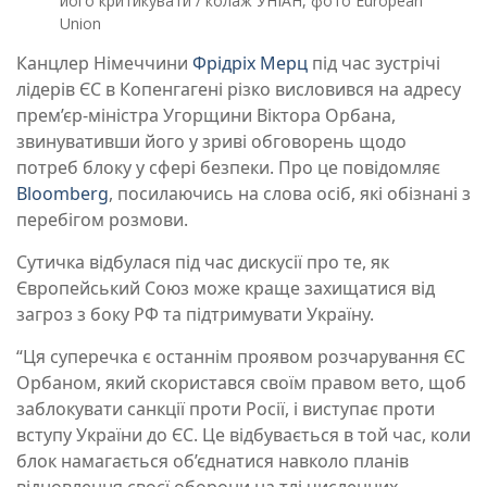
його критикувати / колаж УНІАН, фото European
Union
Канцлер Німеччини
Фрідріх Мерц
під час зустрічі
лідерів ЄС в Копенгагені різко висловився на адресу
прем’єр-міністра Угорщини Віктора Орбана,
звинувативши його у зриві обговорень щодо
потреб блоку у сфері безпеки. Про це повідомляє
Bloomberg
, посилаючись на слова осіб, які обізнані з
перебігом розмови.
Сутичка відбулася під час дискусії про те, як
Європейський Союз може краще захищатися від
загроз з боку РФ та підтримувати Україну.
“Ця суперечка є останнім проявом розчарування ЄС
Орбаном, який скористався своїм правом вето, щоб
заблокувати санкції проти Росії, і виступає проти
вступу України до ЄС. Це відбувається в той час, коли
блок намагається об’єднатися навколо планів