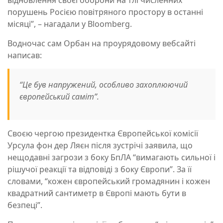
відновлення своєї оборони на тлі численних
порушень Росією повітряного простору в останні
місяці”, – нагадали у Bloomberg.
Водночас сам Орбан на проурядовому вебсайті
написав:
“Це був напружений, особливо захоплюючий
європейський саміт”.
Своєю чергою президентка Європейської комісії
Урсула фон дер Ляєн після зустрічі заявила, що
нещодавні загрози з боку БпЛА “вимагають сильної і
рішучої реакції та відповіді з боку Європи”. За її
словами, “кожен європейський громадянин і кожен
квадратний сантиметр в Європі мають бути в
безпеці”.