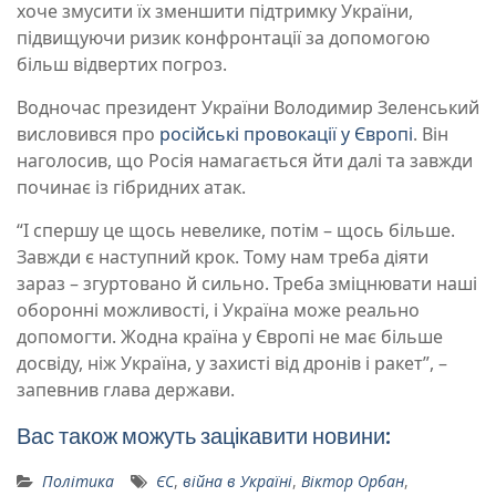
хоче змусити їх зменшити підтримку України,
підвищуючи ризик конфронтації за допомогою
більш відвертих погроз.
Водночас президент України Володимир Зеленський
висловився про
російські провокації у Європі
. Він
наголосив, що Росія намагається йти далі та завжди
починає із гібридних атак.
“І спершу це щось невелике, потім – щось більше.
Завжди є наступний крок. Тому нам треба діяти
зараз – згуртовано й сильно. Треба зміцнювати наші
оборонні можливості, і Україна може реально
допомогти. Жодна країна у Європі не має більше
досвіду, ніж Україна, у захисті від дронів і ракет”, –
запевнив глава держави.
Вас також можуть зацікавити новини:
Політика
ЄС
,
війна в Україні
,
Віктор Орбан
,