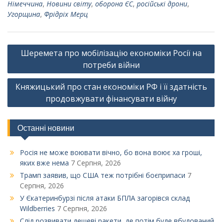
Німеччина
,
Новини світу
,
оборона ЄС
,
російські дрони
,
Угорщина
,
Фрідріх Мерц
Навігація
Шеремета про мобілізацію економіки Росії на
записів
потреби війни
Княжицький про стан економіки РФ і її здатність
продовжувати фінансувати війну
Останні новини
Росія не може воювати вічно, бо вона воює ха гроші,
яких вже нема
7 Серпня, 2026
Трамп заявив, що США теж потрібні боєприпаси
7
Серпня, 2026
У Єкатеринбурзі після атаки БПЛА загорівся склад
Wildberries
7 Серпня, 2026
Слід розвивати дешеві ракети, де потім буде вбудований