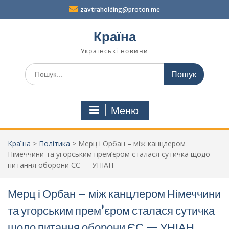
Перейти
zavtraholding@proton.me
до
вмісту
Країна
Українські новини
Шукати:
Меню
Країна
>
Політика
>
Мерц і Орбан – між канцлером
Німеччини та угорським прем’єром сталася сутичка щодо
питання оборони ЄС — УНІАН
Мерц і Орбан – між канцлером Німеччини
та угорським прем’єром сталася сутичка
щодо питання оборони ЄС — УНІАН