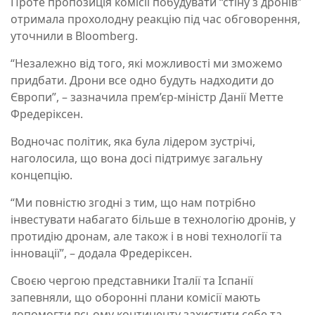
Проте пропозиція комісії побудувати “стіну з дронів”
отримала прохолодну реакцію під час обговорення,
уточнили в Bloomberg.
“Незалежно від того, які можливості ми зможемо
придбати. Дрони все одно будуть надходити до
Європи”, – зазначила прем’єр-міністр Данії Метте
Фредеріксен.
Водночас політик, яка була лідером зустрічі,
наголосила, що вона досі підтримує загальну
концепцію.
“Ми повністю згодні з тим, що нам потрібно
інвестувати набагато більше в технологію дронів, у
протидію дронам, але також і в нові технології та
інновації”, – додала Фредеріксен.
Своєю чергою представники Італії та Іспанії
запевняли, що оборонні плани комісії мають
допомогти всьому континенту захистити себе та