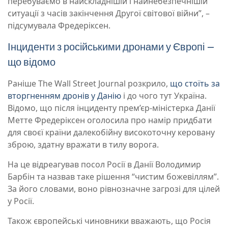
перебуваємо в найскладнішій і найнебезпечнішій
ситуації з часів закінчення Другої світової війни”, –
підсумувала Фредеріксен.
Інциденти з російськими дронами у Європі –
що відомо
Раніше The Wall Street Journal розкрило,
що стоїть за
вторгненням дронів у Данію
і до чого тут Україна.
Відомо, що після інциденту прем’єр-міністерка Данії
Метте Фредеріксен оголосила про намір придбати
для своєї країни далекобійну високоточну керовану
зброю, здатну вражати в тилу ворога.
На це відреагував посол Росії в Данії Володимир
Барбін та назвав таке рішення “чистим божевіллям”.
За його словами, воно рівнозначне загрозі для цілей
у Росії.
Також європейські чиновники вважають, що Росія