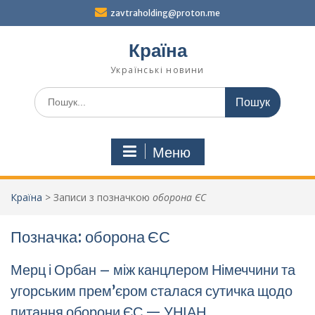
Перейти
zavtraholding@proton.me
до
вмісту
Країна
Українські новини
Шукати:
Меню
Країна
>
Записи з позначкою
оборона ЄС
Позначка:
оборона ЄС
Мерц і Орбан – між канцлером Німеччини та
угорським прем’єром сталася сутичка щодо
питання оборони ЄС — УНІАН