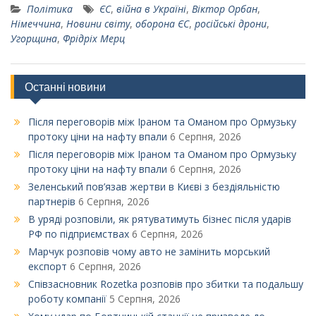
Політика
ЄС
,
війна в Україні
,
Віктор Орбан
,
Німеччина
,
Новини світу
,
оборона ЄС
,
російські дрони
,
Угорщина
,
Фрідріх Мерц
Останні новини
Після переговорів між Іраном та Оманом про Ормузьку
протоку ціни на нафту впали
6 Серпня, 2026
Після переговорів між Іраном та Оманом про Ормузьку
протоку ціни на нафту впали
6 Серпня, 2026
Зеленський пов’язав жертви в Києві з бездіяльністю
партнерів
6 Серпня, 2026
В уряді розповіли, як рятуватимуть бізнес після ударів
РФ по підприємствах
6 Серпня, 2026
Марчук розповів чому авто не замінить морський
експорт
6 Серпня, 2026
Співзасновник Rozetka розповів про збитки та подальшу
роботу компанії
5 Серпня, 2026