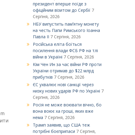
президент вперше поїде з
офіційним візитом до Сербії
7
Серпня, 2026
НБУ випустить памʼятну монету
на честь Папи Римського Іоанна
Павла ІІ
7 Серпня, 2026
Російська еліта боїться
посилення влади ФСБ РФ на тлі
війни в Україні
7 Серпня, 2026
Кім Чен Ин за час війни РФ проти
України отримав до $22 млрд
прибутків
7 Серпня, 2026
ЄС ухвалює нові санкції через
низку нових ударів РФ по Україні
7
Серпня, 2026
Росія не може воювати вічно, бо
вона воює ха гроші, яких вже
om
нема
7 Серпня, 2026
дити
Трамп заявив, що США теж
потрібні боєприпаси
7 Серпня,