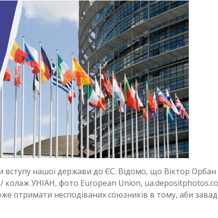
ти вступу нашої держави до ЄС. Відомо, що Віктор Орбан
 / колаж УНІАН, фото European Union, ua.depositphotos.c
оже отримати несподіваних союзників в тому, аби зава