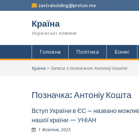
Перейти
zavtraholding@proton.me
до
вмісту
Країна
Українські новини
Головна
Політика
Бізнес
Країна
>
Записи з позначкою
Антоніу Кошта
Позначка:
Антоніу Кошта
Вступ України в ЄС – названо можлив
нашої країни — УНІАН
1 Жовтня, 2025