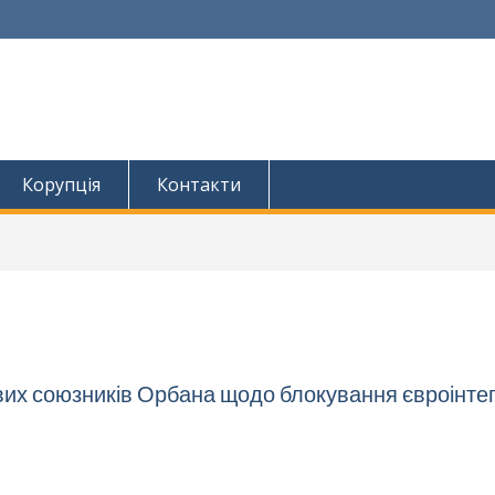
Корупція
Контакти
их союзників Орбана щодо блокування євроінтег