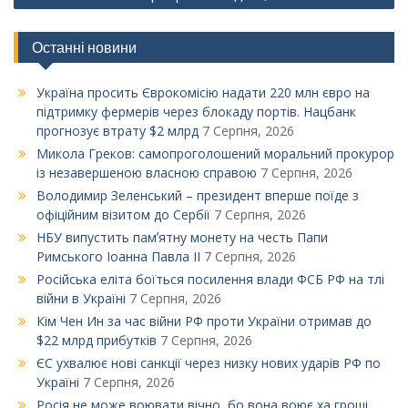
Останні новини
Україна просить Єврокомісію надати 220 млн євро на
підтримку фермерів через блокаду портів. Нацбанк
прогнозує втрату $2 млрд
7 Серпня, 2026
Микола Греков: самопроголошений моральний прокурор
із незавершеною власною справою
7 Серпня, 2026
Володимир Зеленський – президент вперше поїде з
офіційним візитом до Сербії
7 Серпня, 2026
НБУ випустить памʼятну монету на честь Папи
Римського Іоанна Павла ІІ
7 Серпня, 2026
Російська еліта боїться посилення влади ФСБ РФ на тлі
війни в Україні
7 Серпня, 2026
Кім Чен Ин за час війни РФ проти України отримав до
$22 млрд прибутків
7 Серпня, 2026
ЄС ухвалює нові санкції через низку нових ударів РФ по
Україні
7 Серпня, 2026
Росія не може воювати вічно, бо вона воює ха гроші,