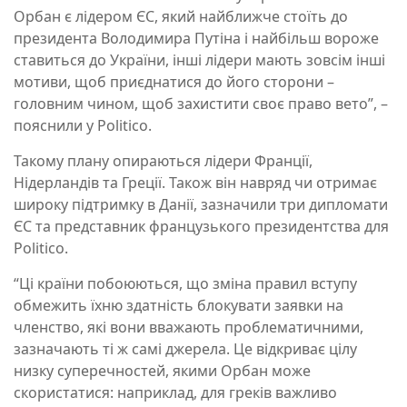
Орбан є лідером ЄС, який найближче стоїть до
президента Володимира Путіна і найбільш вороже
ставиться до України, інші лідери мають зовсім інші
мотиви, щоб приєднатися до його сторони –
головним чином, щоб захистити своє право вето”, –
пояснили у Politico.
Такому плану опираються лідери Франції,
Нідерландів та Греції. Також він навряд чи отримає
широку підтримку в Данії, зазначили три дипломати
ЄС та представник французького президентства для
Politico.
“Ці країни побоюються, що зміна правил вступу
обмежить їхню здатність блокувати заявки на
членство, які вони вважають проблематичними,
зазначають ті ж самі джерела. Це відкриває цілу
низку суперечностей, якими Орбан може
скористатися: наприклад, для греків важливо