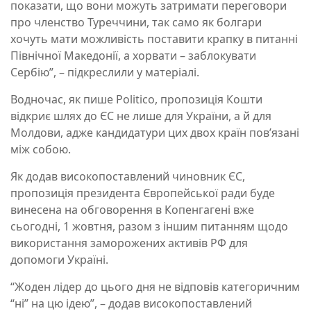
показати, що вони можуть затримати переговори
про членство Туреччини, так само як болгари
хочуть мати можливість поставити крапку в питанні
Північної Македонії, а хорвати – заблокувати
Сербію”, – підкреслили у матеріалі.
Водночас, як пише Politico, пропозиція Кошти
відкриє шлях до ЄС не лише для України, а й для
Молдови, адже кандидатури цих двох країн пов’язані
між собою.
Як додав високопоставлений чиновник ЄС,
пропозиція президента Європейської ради буде
винесена на обговорення в Копенгагені вже
сьогодні, 1 жовтня, разом з іншим питанням щодо
використання заморожених активів РФ для
допомоги Україні.
“Жоден лідер до цього дня не відповів категоричним
“ні” на цю ідею”, – додав високопоставлений