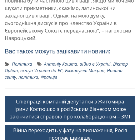
повинна бути частиною цивілізації, якщо ми хочемо
шукати прикметники, скажімо, латинської чи
західної цивілізації. Однак, на мою думку,
сьогоднішня дискусія про членство України в
Європейському Союзі є передчасною”, – наголосив
Навроцький.
Вас також можуть зацікавити новини:
Політика
Антоніу Кошта
,
війна в Україні
,
Віктор
Орбан
,
вступ України до ЄС
,
Еммануель Макрон
,
Новини
світу
,
політика
,
Франція
Навігація
Співпраця компаній депутатки з Житомира
записів
Ірини Костюшко з російським бізнесом може
закінчитися справою про колабораціонізм – ЗМІ
Війна переходить у фазу на виснаження, Росія
програє швидше,