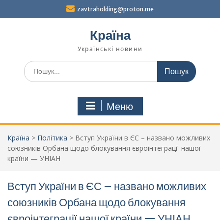
Перейти
zavtraholding@proton.me
до
вмісту
Країна
Українські новини
Шукати:
Меню
Країна
>
Політика
>
Вступ України в ЄС – названо можливих
союзників Орбана щодо блокування євроінтеграції нашої
країни — УНІАН
Вступ України в ЄС – названо можливих
союзників Орбана щодо блокування
євроінтеграції нашої країни — УНІАН