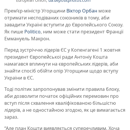
European Union,
ua.depositphotos.com
Прем’єр-міністр Угорщини
Віктор Орбан
може
отримати несподіваних союзників в тому, аби
завадити Україні вступити до Європейського Союзу.
Як пише
Politico
, ним може стати президент Франції
Еммануель Макрон.
Перед зустріччю лідерів ЄС у Копенгагені 1 жовтня
президент Європейської ради Антоніу Кошта
намагався вплинути на європейських лідерів, аби
знайти спосіб обійти опір Угорщини щодо вступу
України в ЄС.
Тоді політик запропонував змінити правила блоку,
аби дозволити початок офіційних перемовин про
вступ після схвалення кваліфікованою більшістю
лідерів, а не одностайною згодою, як це вимагається
зараз.
“Але план Кошти виявляється суперечливим. Хоча